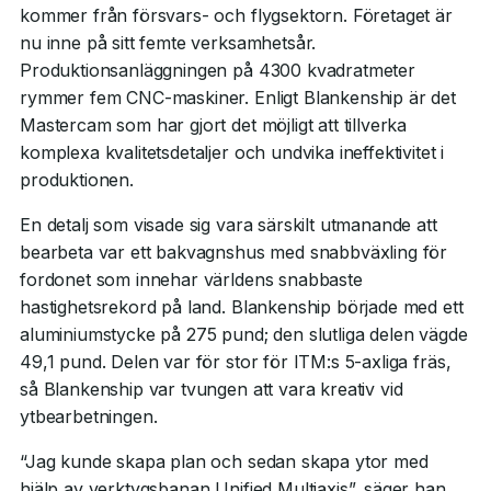
kommer från försvars- och flygsektorn. Företaget är
nu inne på sitt femte verksamhetsår.
Produktionsanläggningen på 4300 kvadratmeter
rymmer fem CNC-maskiner. Enligt Blankenship är det
Mastercam som har gjort det möjligt att tillverka
komplexa kvalitetsdetaljer och undvika ineffektivitet i
produktionen.
En detalj som visade sig vara särskilt utmanande att
bearbeta var ett bakvagnshus med snabbväxling för
fordonet som innehar världens snabbaste
hastighetsrekord på land. Blankenship började med ett
aluminiumstycke på 275 pund; den slutliga delen vägde
49,1 pund. Delen var för stor för ITM:s 5-axliga fräs,
så Blankenship var tvungen att vara kreativ vid
ytbearbetningen.
“Jag kunde skapa plan och sedan skapa ytor med
hjälp av verktygsbanan Unified Multiaxis”, säger han.