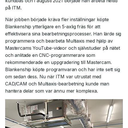
kundbas och i augusti 2021 började han arbeta heltid
på ITM.
När jobben började kräva fler inställningar köpte
Blankenship ytterligare en 5-axlig fräs för att
effektivisera sina bearbetningsprocesser. Han lärde sig
programmera och bearbeta Multiaxis med hjälp av
Mastercams YouTube-videor och självstudier på nätet
och anlitade en CNC-programmerare som
rekommenderade en uppgradering till Mastercam.
Blankenship köpte programvaran och har inte sett sig
om sedan dess. Nu när ITM var utrustat med
CAD/CAM och Multiaxis-bearbetning kunde man
hantera delar som var ännu mer komplexa.