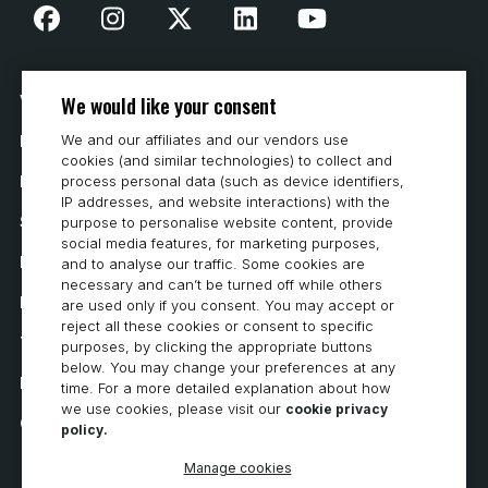
We would like your consent
Vår historia
We and our affiliates and our vendors use
Hur man köper
cookies (and similar technologies) to collect and
Karriär
process personal data (such as device identifiers,
IP addresses, and website interactions) with the
Systemkrav
purpose to personalise website content, provide
social media features, for marketing purposes,
Integritet
and to analyse our traffic. Some cookies are
necessary and can’t be turned off while others
Integritetspolicy
are used only if you consent. You may accept or
reject all these cookies or consent to specific
Tillgänglighetsutlåtande
purposes, by clicking the appropriate buttons
below. You may change your preferences at any
Policy för cookies
time. For a more detailed explanation about how
we use cookies, please visit our
cookie privacy
Cookie Preferences
policy.
Manage cookies