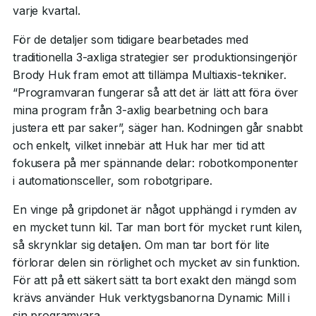
varje kvartal.
För de detaljer som tidigare bearbetades med
traditionella 3-axliga strategier ser produktionsingenjör
Brody Huk fram emot att tillämpa Multiaxis-tekniker.
“Programvaran fungerar så att det är lätt att föra över
mina program från 3-axlig bearbetning och bara
justera ett par saker”, säger han. Kodningen går snabbt
och enkelt, vilket innebär att Huk har mer tid att
fokusera på mer spännande delar: robotkomponenter
i automationsceller, som robotgripare.
En vinge på gripdonet är något upphängd i rymden av
en mycket tunn kil. Tar man bort för mycket runt kilen,
så skrynklar sig detaljen. Om man tar bort för lite
förlorar delen sin rörlighet och mycket av sin funktion.
För att på ett säkert sätt ta bort exakt den mängd som
krävs använder Huk verktygsbanorna Dynamic Mill i
sin programvara.