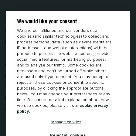
We would like your consent
Vår historia
We and our affiliates and our vendors use
Hur man köper
cookies (and similar technologies) to collect and
process personal data (such as device identifiers,
Karriär
IP addresses, and website interactions) with the
Systemkrav
purpose to personalise website content, provide
social media features, for marketing purposes,
Integritet
and to analyse our traffic. Some cookies are
necessary and can’t be turned off while others
Integritetspolicy
are used only if you consent. You may accept or
reject all these cookies or consent to specific
Tillgänglighetsutlåtande
purposes, by clicking the appropriate buttons
below. You may change your preferences at any
Policy för cookies
time. For a more detailed explanation about how
we use cookies, please visit our
cookie privacy
Cookie Preferences
policy.
Manage cookies
Reject all cookies