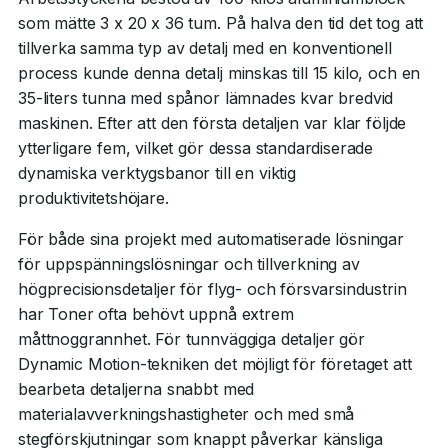
som mätte 3 x 20 x 36 tum. På halva den tid det tog att
tillverka samma typ av detalj med en konventionell
process kunde denna detalj minskas till 15 kilo, och en
35-liters tunna med spånor lämnades kvar bredvid
maskinen. Efter att den första detaljen var klar följde
ytterligare fem, vilket gör dessa standardiserade
dynamiska verktygsbanor till en viktig
produktivitetshöjare.
För både sina projekt med automatiserade lösningar
för uppspänningslösningar och tillverkning av
högprecisionsdetaljer för flyg- och försvarsindustrin
har Toner ofta behövt uppnå extrem
måttnoggrannhet. För tunnväggiga detaljer gör
Dynamic Motion-tekniken det möjligt för företaget att
bearbeta detaljerna snabbt med
materialavverkningshastigheter och med små
stegförskjutningar som knappt påverkar känsliga