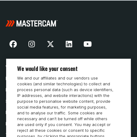
We would like your consent
Vår historia
We and our affiliates and our vendors use
Hur man köper
cookies (and similar technologies) to collect and
process personal data (such as device identifiers,
Karriär
IP addresses, and website interactions) with the
Systemkrav
purpose to personalise website content, provide
social media features, for marketing purposes,
Integritet
and to analyse our traffic. Some cookies are
necessary and can’t be turned off while others
Integritetspolicy
are used only if you consent. You may accept or
reject all these cookies or consent to specific
Tillgänglighetsutlåtande
purposes, by clicking the appropriate buttons