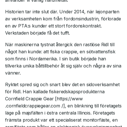
använder vi vanlig hårdmetall.”
Historien tar inte slut där. Under 2014, när lejonparten
av verksamheten kom från fordonsindustrin, förlorade
en av PTA:s kunder ett stort fordonskontrakt.
Verkstaden började få det tufft.
När maskinerna tystnat återgick den rastlöse Ridl till
något han kunde: att fiska crappie, en sötvattensfisk
som finns i Nordamerika. I sin butik började han
tillverka unika båttillbehör åt sig själv och några av sina
vänner.
Ryktet spred sig och snart blev det en sidoverksamhet
för Ridl. Han kallade fiskeredskapsprodukterna
Cornfield Crappie Gear [https://www
.cornfieldcrappiegear.com /], en blinkning till företagets
läge på majsfälten i östra centrala Illinois. Företagets
främsta produkt var ett specialiserat monitorfäste, en