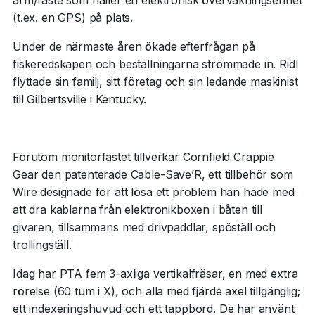
arm/fäste som håller en elektronisk övervakningsenhet
(t.ex. en GPS) på plats.
Under de närmaste åren ökade efterfrågan på
fiskeredskapen och beställningarna strömmade in. Ridl
flyttade sin familj, sitt företag och sin ledande maskinist
till Gilbertsville i Kentucky.
Förutom monitorfästet tillverkar Cornfield Crappie
Gear den patenterade Cable-Save’R, ett tillbehör som
Wire designade för att lösa ett problem han hade med
att dra kablarna från elektronikboxen i båten till
givaren, tillsammans med drivpaddlar, spöställ och
trollingställ.
Idag har PTA fem 3-axliga vertikalfräsar, en med extra
rörelse (60 tum i X), och alla med fjärde axel tillgänglig;
ett indexeringshuvud och ett tappbord. De har använt