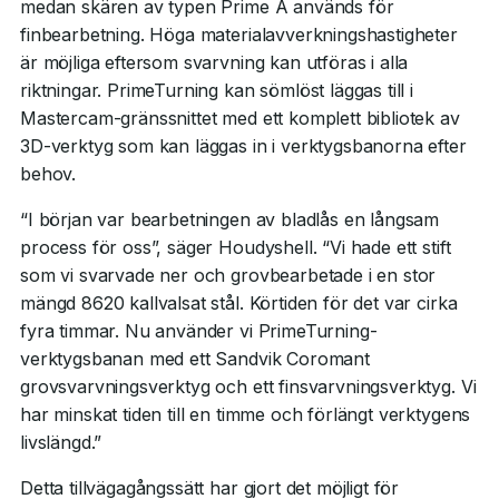
medan skären av typen Prime A används för
finbearbetning. Höga materialavverkningshastigheter
är möjliga eftersom svarvning kan utföras i alla
riktningar. PrimeTurning kan sömlöst läggas till i
Mastercam-gränssnittet med ett komplett bibliotek av
3D-verktyg som kan läggas in i verktygsbanorna efter
behov.
“I början var bearbetningen av bladlås en långsam
process för oss”, säger Houdyshell. “Vi hade ett stift
som vi svarvade ner och grovbearbetade i en stor
mängd 8620 kallvalsat stål. Körtiden för det var cirka
fyra timmar. Nu använder vi PrimeTurning-
verktygsbanan med ett Sandvik Coromant
grovsvarvningsverktyg och ett finsvarvningsverktyg. Vi
har minskat tiden till en timme och förlängt verktygens
livslängd.”
Detta tillvägagångssätt har gjort det möjligt för