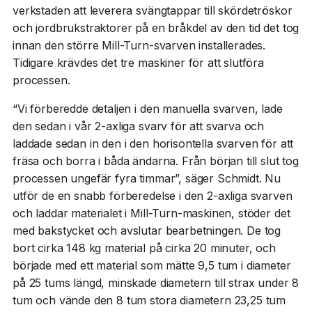
verkstaden att leverera svängtappar till skördetröskor
och jordbrukstraktorer på en bråkdel av den tid det tog
innan den större Mill-Turn-svarven installerades.
Tidigare krävdes det tre maskiner för att slutföra
processen.
“Vi förberedde detaljen i den manuella svarven, lade
den sedan i vår 2-axliga svarv för att svarva och
laddade sedan in den i den horisontella svarven för att
fräsa och borra i båda ändarna. Från början till slut tog
processen ungefär fyra timmar”, säger Schmidt. Nu
utför de en snabb förberedelse i den 2-axliga svarven
och laddar materialet i Mill-Turn-maskinen, stöder det
med bakstycket och avslutar bearbetningen. De tog
bort cirka 148 kg material på cirka 20 minuter, och
började med ett material som mätte 9,5 tum i diameter
på 25 tums längd, minskade diametern till strax under 8
tum och vände den 8 tum stora diametern 23,25 tum