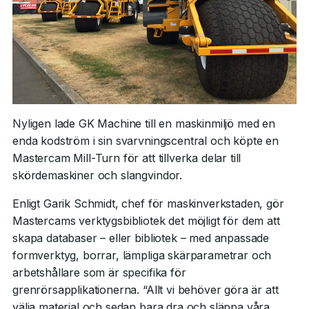
Nyligen lade GK Machine till en maskinmiljö med en
enda kodström i sin svarvningscentral och köpte en
Mastercam Mill-Turn för att tillverka delar till
skördemaskiner och slangvindor.
Enligt Garik Schmidt, chef för maskinverkstaden, gör
Mastercams verktygsbibliotek det möjligt för dem att
skapa databaser – eller bibliotek – med anpassade
formverktyg, borrar, lämpliga skärparametrar och
arbetshållare som är specifika för
grenrörsapplikationerna. “Allt vi behöver göra är att
välja material och sedan bara dra och släppa våra