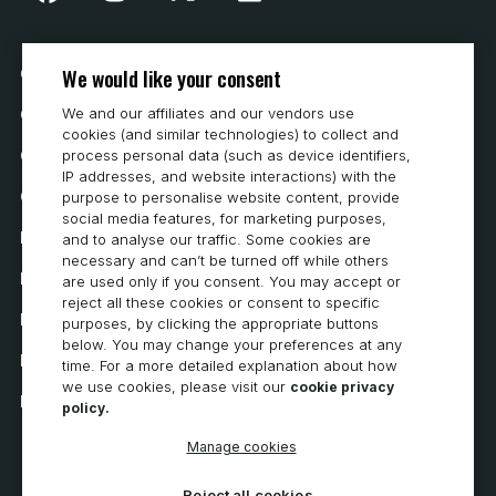
We would like your consent
Cookie Preferences
We and our affiliates and our vendors use
Contattaci
cookies (and similar technologies) to collect and
Come acquistare
process personal data (such as device identifiers,
IP addresses, and website interactions) with the
Carriera
purpose to personalise website content, provide
social media features, for marketing purposes,
Requisiti di sistema
and to analyse our traffic. Some cookies are
necessary and can’t be turned off while others
Privacy
are used only if you consent. You may accept or
reject all these cookies or consent to specific
Informativa sulla privacy
purposes, by clicking the appropriate buttons
below. You may change your preferences at any
Dichiarazione di accessibilità
time. For a more detailed explanation about how
we use cookies, please visit our
cookie privacy
Informativa sui cookie
policy.
Manage cookies
Reject all cookies