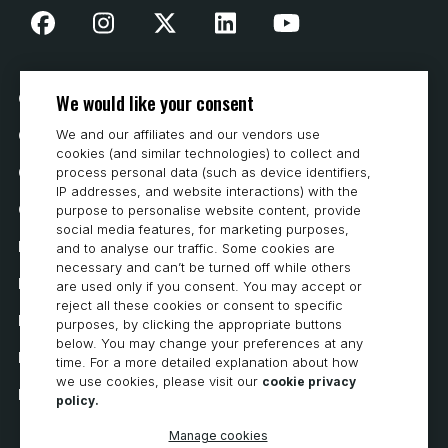
We would like your consent
Cookie Preferences
We and our affiliates and our vendors use
Contattaci
cookies (and similar technologies) to collect and
Come acquistare
process personal data (such as device identifiers,
IP addresses, and website interactions) with the
Carriera
purpose to personalise website content, provide
social media features, for marketing purposes,
Requisiti di sistema
and to analyse our traffic. Some cookies are
necessary and can’t be turned off while others
Privacy
are used only if you consent. You may accept or
reject all these cookies or consent to specific
Informativa sulla privacy
purposes, by clicking the appropriate buttons
below. You may change your preferences at any
Dichiarazione di accessibilità
time. For a more detailed explanation about how
we use cookies, please visit our
cookie privacy
Informativa sui cookie
policy.
Manage cookies