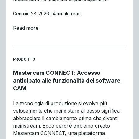
Gennaio 28, 2026
| 4 minute read
about Cosa abbiamo imparato: Ricorso al w
Read more
READ MORE ARTICLES ABOUT
PRODOTTO
Mastercam CONNECT: Accesso
anticipato alle funzionalità del software
CAM
La tecnologia di produzione si evolve più
velocemente che mai e stare al passo significa
abbracciare il cambiamento prima che diventi
mainstream. Ecco perché abbiamo creato
Mastercam CONNECT, una piattaforma