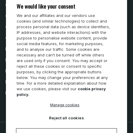
We would like your consent
Cookie Preferences
We and our affiliates and our vendors use
Contattaci
cookies (and similar technologies) to collect and
Come acquistare
process personal data (such as device identifiers,
IP addresses, and website interactions) with the
Carriera
purpose to personalise website content, provide
social media features, for marketing purposes,
Requisiti di sistema
and to analyse our traffic. Some cookies are
necessary and can’t be turned off while others
Privacy
are used only if you consent. You may accept or
reject all these cookies or consent to specific
Informativa sulla privacy
purposes, by clicking the appropriate buttons
below. You may change your preferences at any
Dichiarazione di accessibilità
time. For a more detailed explanation about how
we use cookies, please visit our
cookie privacy
Informativa sui cookie
policy.
Manage cookies
Reject all cookies