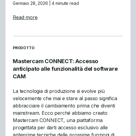
Gennaio 28, 2026
| 4 minute read
about Cosa abbiamo imparato: Ricorso al w
Read more
READ MORE ARTICLES ABOUT
PRODOTTO
Mastercam CONNECT: Accesso
anticipato alle funzionalità del software
CAM
La tecnologia di produzione si evolve più
velocemente che mai e stare al passo significa
abbracciare il cambiamento prima che diventi
mainstream. Ecco perché abbiamo creato
Mastercam CONNECT, una piattaforma
progettata per darti accesso esclusivo alle
anteprime tecniche delle prossime funzioni di