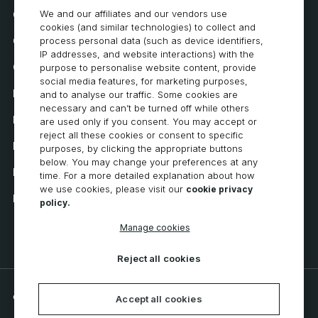
We and our affiliates and our vendors use
Contattaci
cookies (and similar technologies) to collect and
Come acquistare
process personal data (such as device identifiers,
IP addresses, and website interactions) with the
Carriera
purpose to personalise website content, provide
social media features, for marketing purposes,
Requisiti di sistema
and to analyse our traffic. Some cookies are
necessary and can’t be turned off while others
Privacy
are used only if you consent. You may accept or
reject all these cookies or consent to specific
Informativa sulla privacy
purposes, by clicking the appropriate buttons
below. You may change your preferences at any
Dichiarazione di accessibilità
time. For a more detailed explanation about how
we use cookies, please visit our
cookie privacy
Informativa sui cookie
policy.
Manage cookies
Reject all cookies
© 2026 CNC Software, LLC. All rights reserved.
Accept all cookies