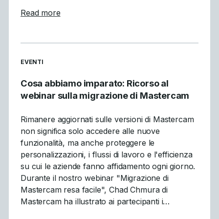
about Why GPU Simulation Is a Breakthro
Read more
READ MORE ARTICLES ABOUT
EVENTI
Cosa abbiamo imparato: Ricorso al
webinar sulla migrazione di Mastercam
Rimanere aggiornati sulle versioni di Mastercam
non significa solo accedere alle nuove
funzionalità, ma anche proteggere le
personalizzazioni, i flussi di lavoro e l'efficienza
su cui le aziende fanno affidamento ogni giorno.
Durante il nostro webinar "Migrazione di
Mastercam resa facile", Chad Chmura di
Mastercam ha illustrato ai partecipanti i…