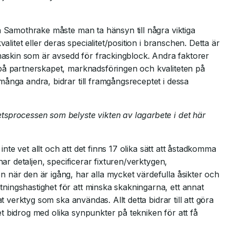
n Samothrake måste man ta hänsyn till några viktiga
alitet eller deras specialitet/position i branschen. Detta är
 maskin som är avsedd för frackingblock. Andra faktorer
 på partnerskapet, marknadsföringen och kvaliteten på
ånga andra, bidrar till framgångsreceptet i dessa
tsprocessen som belyste vikten av lagarbete i det här
inte vet allt och att det finns 17 olika sätt att åstadkomma
nar detaljen, specificerar fixturen/verktygen,
 när den är igång, har alla mycket värdefulla åsikter och
ingshastighet för att minska skakningarna, ett annat
t verktyg som ska användas. Allt detta bidrar till att göra
tet bidrog med olika synpunkter på tekniken för att få