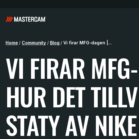
Home
/
Community
/
Blog
/
Vi firar MFG-dagen |...
VI FIRAR MFG-
HUR DET TILL
STATY AV NIK