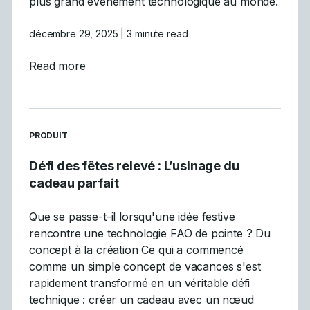
plus grand événement technologique au monde.
décembre 29, 2025
| 3 minute read
about Mastercam participe à la vitrine inau
Read more
READ MORE ARTICLES ABOUT
PRODUIT
Défi des fêtes relevé : L’usinage du
cadeau parfait
Que se passe-t-il lorsqu'une idée festive
rencontre une technologie FAO de pointe ? Du
concept à la création Ce qui a commencé
comme un simple concept de vacances s'est
rapidement transformé en un véritable défi
technique : créer un cadeau avec un nœud