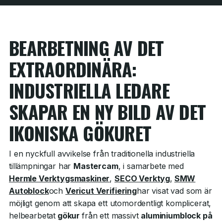
BEARBETNING AV DET
EXTRAORDINÄRA:
INDUSTRIELLA LEDARE
SKAPAR EN NY BILD AV DET
IKONISKA GÖKURET
I en nyckfull avvikelse från traditionella industriella
tillämpningar har
Mastercam
, i samarbete med
Hermle Verktygsmaskiner
,
SECO Verktyg
,
SMW
Autoblock
och
Vericut Verifiering
har visat vad som är
möjligt genom att skapa ett utomordentligt komplicerat,
helbearbetat
gökur
från ett massivt
aluminiumblock på