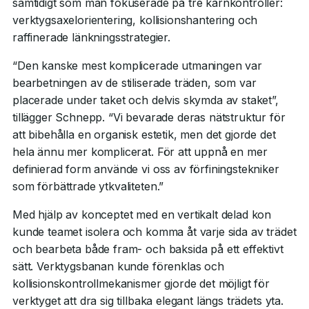
samtidigt som man fokuserade på tre kärnkontroller:
verktygsaxelorientering, kollisionshantering och
raffinerade länkningsstrategier.
“Den kanske mest komplicerade utmaningen var
bearbetningen av de stiliserade träden, som var
placerade under taket och delvis skymda av staket”,
tillägger Schnepp. “Vi bevarade deras nätstruktur för
att bibehålla en organisk estetik, men det gjorde det
hela ännu mer komplicerat. För att uppnå en mer
definierad form använde vi oss av förfiningstekniker
som förbättrade ytkvaliteten.”
Med hjälp av konceptet med en vertikalt delad kon
kunde teamet isolera och komma åt varje sida av trädet
och bearbeta både fram- och baksida på ett effektivt
sätt. Verktygsbanan kunde förenklas och
kollisionskontrollmekanismer gjorde det möjligt för
verktyget att dra sig tillbaka elegant längs trädets yta.