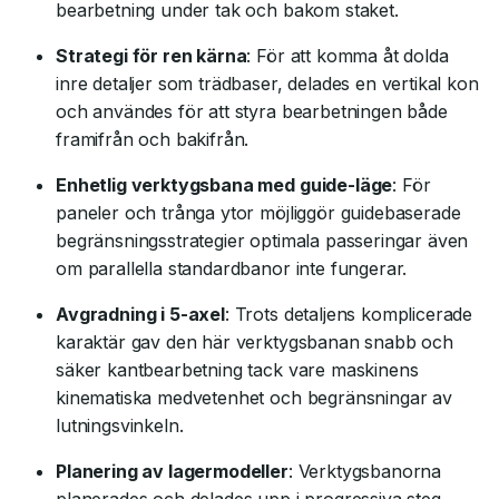
bearbetning under tak och bakom staket.
Strategi för ren kärna
: För att komma åt dolda
inre detaljer som trädbaser, delades en vertikal kon
och användes för att styra bearbetningen både
framifrån och bakifrån.
Enhetlig verktygsbana med guide-läge
: För
paneler och trånga ytor möjliggör guidebaserade
begränsningsstrategier optimala passeringar även
om parallella standardbanor inte fungerar.
Avgradning i 5-axel
: Trots detaljens komplicerade
karaktär gav den här verktygsbanan snabb och
säker kantbearbetning tack vare maskinens
kinematiska medvetenhet och begränsningar av
lutningsvinkeln.
Planering av lagermodeller
: Verktygsbanorna
planerades och delades upp i progressiva steg