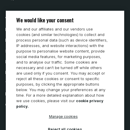
We would like your consent
Vår historia
We and our affiliates and our vendors use
Hur man köper
cookies (and similar technologies) to collect and
Karriär
process personal data (such as device identifiers,
IP addresses, and website interactions) with the
Systemkrav
purpose to personalise website content, provide
social media features, for marketing purposes,
Integritet
and to analyse our traffic. Some cookies are
necessary and can’t be turned off while others
Integritetspolicy
are used only if you consent. You may accept or
reject all these cookies or consent to specific
Tillgänglighetsutlåtande
purposes, by clicking the appropriate buttons
below. You may change your preferences at any
Policy för cookies
time. For a more detailed explanation about how
we use cookies, please visit our
cookie privacy
Cookie Preferences
policy.
Manage cookies
Reject all cookies