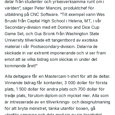
delar från studenter och yrkesverksamma runt om i
världen”, säger Peter Mancini, produktchef för
utbildning på CNC Software. “Till exempel vann Wes
Bruski från Capital High School i Helena, MT, i vår
Secondary-division med ett Domino and Dice Cup
Game Set, och Gus Bronk från Washington State
University tillverkade ett tangentbord av exotiska
material i vår Postsecondary-division. Delarna de
skickade in var extremt imponerande och vi ser fram
emot att se vilka bidrag som skickas in under det
kommande året!”
Alla deltagare får en Mastercam t-shirt för att de deltar.
Vinnande bidrag får kontanter, 3 000 dollar för första
plats, 1 500 dollar för andra plats och 700 dollar för
tredje plats, förutom diplom och mycket mer. Alla som
är intresserade av en tillverknings- och designutmaning
för att bryta mönstret, tänka utanför boxen, gå
utanför ramarna och dela med sig av sin kreativitet