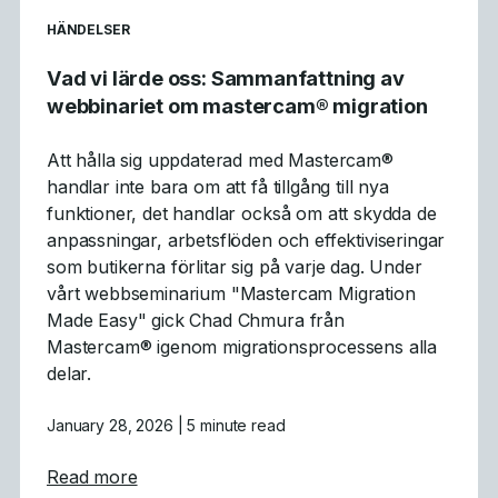
READ MORE ARTICLES ABOUT
HÄNDELSER
Vad vi lärde oss: Sammanfattning av
webbinariet om mastercam® migration
Att hålla sig uppdaterad med Mastercam®
handlar inte bara om att få tillgång till nya
funktioner, det handlar också om att skydda de
anpassningar, arbetsflöden och effektiviseringar
som butikerna förlitar sig på varje dag. Under
vårt webbseminarium "Mastercam Migration
Made Easy" gick Chad Chmura från
Mastercam® igenom migrationsprocessens alla
delar.
January 28, 2026
| 5 minute read
about Vad vi lärde oss: Sammanfattning av
Read more