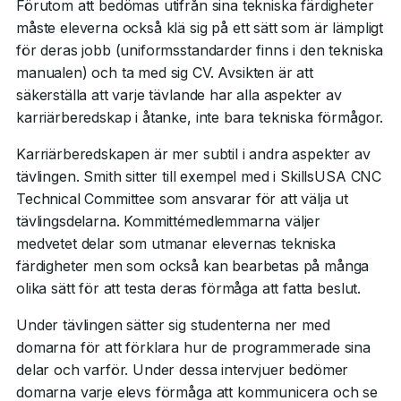
Förutom att bedömas utifrån sina tekniska färdigheter
måste eleverna också klä sig på ett sätt som är lämpligt
för deras jobb (uniformsstandarder finns i den tekniska
manualen) och ta med sig CV. Avsikten är att
säkerställa att varje tävlande har alla aspekter av
karriärberedskap i åtanke, inte bara tekniska förmågor.
Karriärberedskapen är mer subtil i andra aspekter av
tävlingen. Smith sitter till exempel med i SkillsUSA CNC
Technical Committee som ansvarar för att välja ut
tävlingsdelarna. Kommittémedlemmarna väljer
medvetet delar som utmanar elevernas tekniska
färdigheter men som också kan bearbetas på många
olika sätt för att testa deras förmåga att fatta beslut.
Under tävlingen sätter sig studenterna ner med
domarna för att förklara hur de programmerade sina
delar och varför. Under dessa intervjuer bedömer
domarna varje elevs förmåga att kommunicera och se