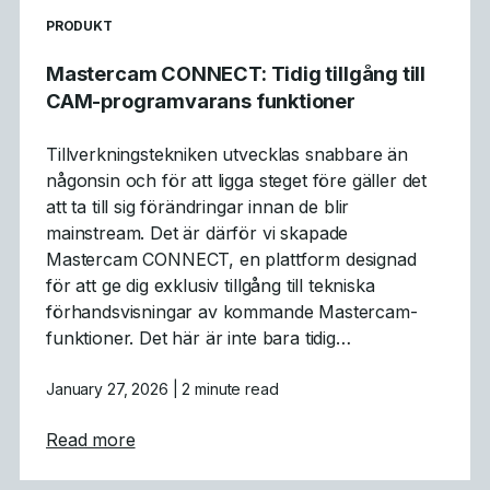
READ MORE ARTICLES ABOUT
PRODUKT
Mastercam CONNECT: Tidig tillgång till
CAM-programvarans funktioner
Tillverkningstekniken utvecklas snabbare än
någonsin och för att ligga steget före gäller det
att ta till sig förändringar innan de blir
mainstream. Det är därför vi skapade
Mastercam CONNECT, en plattform designad
för att ge dig exklusiv tillgång till tekniska
förhandsvisningar av kommande Mastercam-
funktioner. Det här är inte bara tidig…
January 27, 2026
| 2 minute read
about Mastercam CONNECT: Tidig tillgång 
Read more