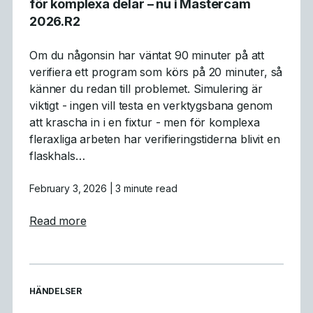
för komplexa delar – nu i Mastercam
2026.R2
Om du någonsin har väntat 90 minuter på att
verifiera ett program som körs på 20 minuter, så
känner du redan till problemet. Simulering är
viktigt - ingen vill testa en verktygsbana genom
att krascha in i en fixtur - men för komplexa
fleraxliga arbeten har verifieringstiderna blivit en
flaskhals…
February 3, 2026
| 3 minute read
about Varför GPU-simulering är ett genomb
Read more
READ MORE ARTICLES ABOUT
HÄNDELSER