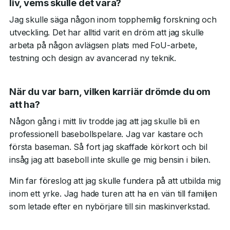
liv, vems skulle det vara?
Jag skulle säga någon inom topphemlig forskning och
utveckling. Det har alltid varit en dröm att jag skulle
arbeta på någon avlägsen plats med FoU-arbete,
testning och design av avancerad ny teknik.
När du var barn, vilken karriär drömde du om
att ha?
Någon gång i mitt liv trodde jag att jag skulle bli en
professionell basebollspelare. Jag var kastare och
första baseman. Så fort jag skaffade körkort och bil
insåg jag att baseboll inte skulle ge mig bensin i bilen.
Min far föreslog att jag skulle fundera på att utbilda mig
inom ett yrke. Jag hade turen att ha en vän till familjen
som letade efter en nybörjare till sin maskinverkstad.