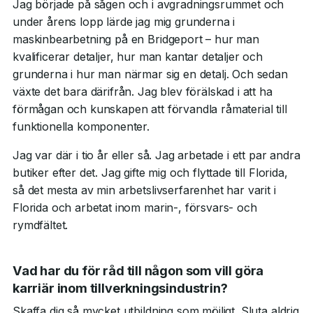
Jag började på sågen och i avgradningsrummet och
under årens lopp lärde jag mig grunderna i
maskinbearbetning på en Bridgeport – hur man
kvalificerar detaljer, hur man kantar detaljer och
grunderna i hur man närmar sig en detalj. Och sedan
växte det bara därifrån. Jag blev förälskad i att ha
förmågan och kunskapen att förvandla råmaterial till
funktionella komponenter.
Jag var där i tio år eller så. Jag arbetade i ett par andra
butiker efter det. Jag gifte mig och flyttade till Florida,
så det mesta av min arbetslivserfarenhet har varit i
Florida och arbetat inom marin-, försvars- och
rymdfältet.
Vad har du för råd till någon som vill göra
karriär inom tillverkningsindustrin?
Skaffa dig så mycket utbildning som möjligt. Sluta aldrig