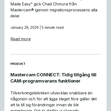
Made Easy" gick Chad Chmura från
Mastercam® igenom migrationsprocessens alla
delar.
January 28, 2026
| 5 minute read
about Vad vi lärde oss: Sammanfattning av
Read more
READ MORE ARTICLES ABOUT
PRODUKT
Mastercam CONNECT: Tidig tillgång till
CAM-programvarans funktioner
Tillverkningstekniken utvecklas snabbare än
någonsin och för att ligga steget före gäller det
att ta till sig förändringar innan de blir
mainstream. Det är därför vi skapade