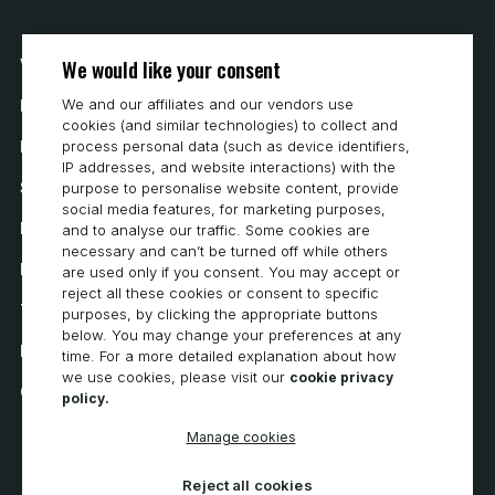
We would like your consent
Vår historia
We and our affiliates and our vendors use
Hur man köper
cookies (and similar technologies) to collect and
Karriär
process personal data (such as device identifiers,
IP addresses, and website interactions) with the
Systemkrav
purpose to personalise website content, provide
social media features, for marketing purposes,
Integritet
and to analyse our traffic. Some cookies are
necessary and can’t be turned off while others
Integritetspolicy
are used only if you consent. You may accept or
reject all these cookies or consent to specific
Tillgänglighetsutlåtande
purposes, by clicking the appropriate buttons
below. You may change your preferences at any
Policy för cookies
time. For a more detailed explanation about how
we use cookies, please visit our
cookie privacy
Cookie Preferences
policy.
Manage cookies
Reject all cookies