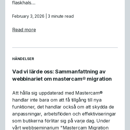
flaskhals…
February 3, 2026
| 3 minute read
about Varför GPU-simulering är ett genomb
Read more
READ MORE ARTICLES ABOUT
HÄNDELSER
Vad vi lärde oss: Sammanfattning av
webbinariet om mastercam® migration
Att hålla sig uppdaterad med Mastercam®
handlar inte bara om att få tillgång till nya
funktioner, det handlar också om att skydda de
anpassningar, arbetsflöden och effektiviseringar
som butikerna förlitar sig på varje dag. Under
vårt webbseminarium "Mastercam Migration