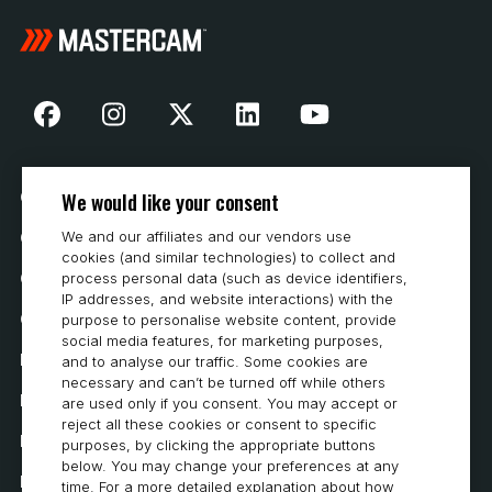
We would like your consent
Cookie Preferences
We and our affiliates and our vendors use
Contattaci
cookies (and similar technologies) to collect and
process personal data (such as device identifiers,
Come acquistare
IP addresses, and website interactions) with the
Carriera
purpose to personalise website content, provide
social media features, for marketing purposes,
Requisiti di sistema
and to analyse our traffic. Some cookies are
necessary and can’t be turned off while others
Privacy
are used only if you consent. You may accept or
reject all these cookies or consent to specific
Informativa sulla privacy
purposes, by clicking the appropriate buttons
below. You may change your preferences at any
Dichiarazione di accessibilità
time. For a more detailed explanation about how