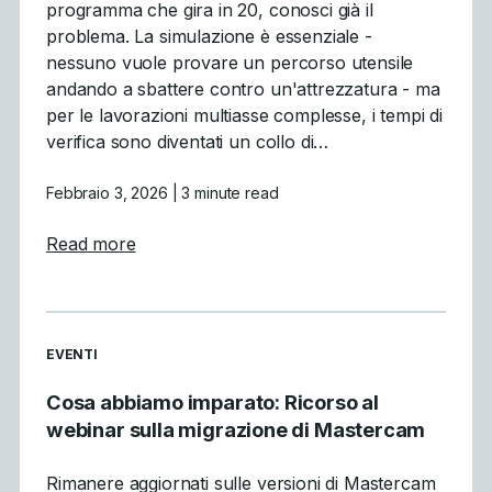
programma che gira in 20, conosci già il
problema. La simulazione è essenziale -
nessuno vuole provare un percorso utensile
andando a sbattere contro un'attrezzatura - ma
per le lavorazioni multiasse complesse, i tempi di
verifica sono diventati un collo di…
Febbraio 3, 2026
| 3 minute read
about Why GPU Simulation Is a Breakthro
Read more
READ MORE ARTICLES ABOUT
EVENTI
Cosa abbiamo imparato: Ricorso al
webinar sulla migrazione di Mastercam
Rimanere aggiornati sulle versioni di Mastercam