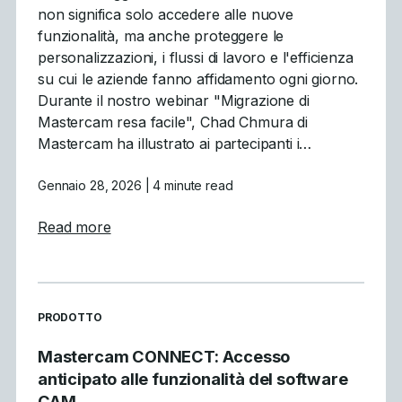
non significa solo accedere alle nuove
funzionalità, ma anche proteggere le
personalizzazioni, i flussi di lavoro e l'efficienza
su cui le aziende fanno affidamento ogni giorno.
Durante il nostro webinar "Migrazione di
Mastercam resa facile", Chad Chmura di
Mastercam ha illustrato ai partecipanti i…
Gennaio 28, 2026
| 4 minute read
about Cosa abbiamo imparato: Ricorso al w
Read more
READ MORE ARTICLES ABOUT
PRODOTTO
Mastercam CONNECT: Accesso
anticipato alle funzionalità del software
CAM