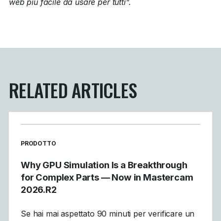
web più facile da usare per tutti”.
RELATED ARTICLES
READ MORE ARTICLES ABOUT
PRODOTTO
Why GPU Simulation Is a Breakthrough
for Complex Parts — Now in Mastercam
2026.R2
Se hai mai aspettato 90 minuti per verificare un