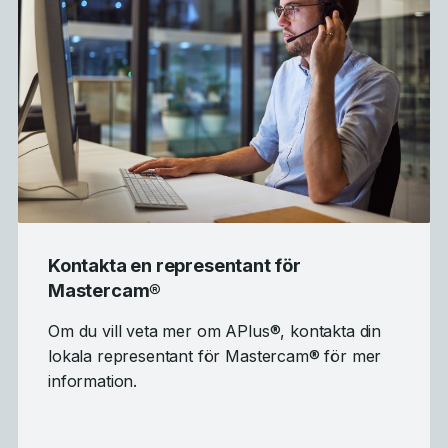
Kontakta en representant för
Mastercam®
Om du vill veta mer om APlus®, kontakta din
lokala representant för Mastercam® för mer
information.