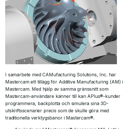
I samarbete med CAMufacturing Solutions, Inc. har
Mastercam ett tillägg för Additive Manufacturing (AM) i
Mastercam. Med hjälp av samma gränssnitt som
Mastercam-användare känner till kan APlus®-kunder
programmera, backplotta och simulera sina 3D-
utskriftsscenarier precis som de skulle göra med
traditionella verktygsbanor i Mastercam®.