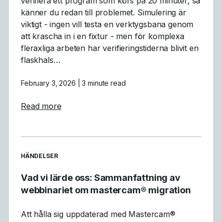
verifiera ett program som körs på 20 minuter, så
känner du redan till problemet. Simulering är
viktigt - ingen vill testa en verktygsbana genom
att krascha in i en fixtur - men för komplexa
fleraxliga arbeten har verifieringstiderna blivit en
flaskhals…
February 3, 2026
| 3 minute read
about Varför GPU-simulering är ett genomb
Read more
READ MORE ARTICLES ABOUT
HÄNDELSER
Vad vi lärde oss: Sammanfattning av
webbinariet om mastercam® migration
Att hålla sig uppdaterad med Mastercam®