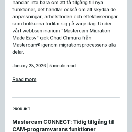
handlar inte bara om att få tillgång till nya
funktioner, det handlar också om att skydda de
anpassningar, arbetsflöden och effektiviseringar
som butikerna förlitar sig på varje dag. Under
vårt webbseminarium "Mastercam Migration
Made Easy" gick Chad Chmura från
Mastercam® igenom migrationsprocessens alla
delar.
January 28, 2026
| 5 minute read
about Vad vi lärde oss: Sammanfattning av
Read more
READ MORE ARTICLES ABOUT
PRODUKT
Mastercam CONNECT: Tidig tillgång till
CAM-programvarans funktioner