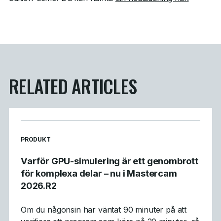
RELATED ARTICLES
READ MORE ARTICLES ABOUT
PRODUKT
Varför GPU-simulering är ett genombrott
för komplexa delar – nu i Mastercam
2026.R2
Om du någonsin har väntat 90 minuter på att