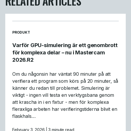
RELATED ARTICLES
READ MORE ARTICLES ABOUT
PRODUKT
Varför GPU-simulering är ett genombrott
för komplexa delar – nu i Mastercam
2026.R2
Om du någonsin har väntat 90 minuter på att
verifiera ett program som körs på 20 minuter, så
känner du redan till problemet. Simulering är
viktigt - ingen vill testa en verktygsbana genom
att krascha in i en fixtur - men för komplexa
fleraxliga arbeten har verifieringstiderna blivit en
flaskhals…
February 3, 2026
| 3 minute read