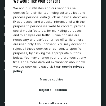
We would like your consent
We and our affiliates and our vendors use
Hur man köper
cookies (and similar technologies) to collect and
Karriär
process personal data (such as device identifiers,
IP addresses, and website interactions) with the
Systemkrav
purpose to personalise website content, provide
social media features, for marketing purposes,
Integritet
and to analyse our traffic. Some cookies are
necessary and can’t be turned off while others
Integritetspolicy
are used only if you consent. You may accept or
reject all these cookies or consent to specific
Tillgänglighetsutlåtande
purposes, by clicking the appropriate buttons
below. You may change your preferences at any
Policy för cookies
time. For a more detailed explanation about how
we use cookies, please visit our
cookie privacy
Cookie Preferences
policy.
Manage cookies
Reject all cookies
© 2026 CNC Software, LLC. All rights reserved.
Accept all cookies