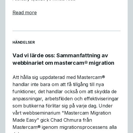
about Varför GPU-simulering är ett genomb
Read more
READ MORE ARTICLES ABOUT
HÄNDELSER
Vad vi lärde oss: Sammanfattning av
webbinariet om mastercam® migration
Att hålla sig uppdaterad med Mastercam®
handlar inte bara om att få tillgång till nya
funktioner, det handlar också om att skydda de
anpassningar, arbetsflöden och effektiviseringar
som butikerna förlitar sig på varje dag. Under
vårt webbseminarium "Mastercam Migration
Made Easy" gick Chad Chmura från
Mastercam® igenom migrationsprocessens alla