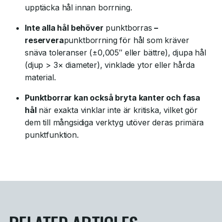
upptäcka hål innan borrning.
Inte alla hål behöver
punktborras
–
reservera
punktborrning för hål som kräver
snäva toleranser (±0,005″ eller bättre), djupa hål
(djup > 3× diameter), vinklade ytor eller hårda
material.
Punktborrar kan också bryta kanter och fasa
hål
när exakta vinklar inte är kritiska, vilket gör
dem till mångsidiga verktyg utöver deras primära
punktfunktion.