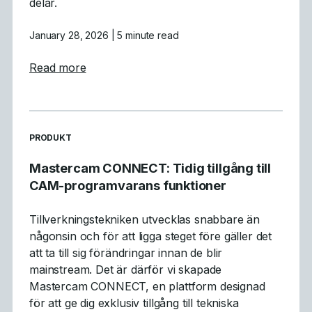
delar.
January 28, 2026
| 5 minute read
about Vad vi lärde oss: Sammanfattning av
Read more
READ MORE ARTICLES ABOUT
PRODUKT
Mastercam CONNECT: Tidig tillgång till
CAM-programvarans funktioner
Tillverkningstekniken utvecklas snabbare än
någonsin och för att ligga steget före gäller det
att ta till sig förändringar innan de blir
mainstream. Det är därför vi skapade
Mastercam CONNECT, en plattform designad
för att ge dig exklusiv tillgång till tekniska