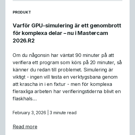
READ MORE ARTICLES ABOUT
PRODUKT
Varför GPU-simulering är ett genombrott
för komplexa delar – nu i Mastercam
2026.R2
Om du någonsin har väntat 90 minuter på att
verifiera ett program som körs på 20 minuter, så
känner du redan till problemet. Simulering är
viktigt - ingen vill testa en verktygsbana genom
att krascha in i en fixtur - men för komplexa
fleraxliga arbeten har verifieringstiderna blivit en
flaskhals…
February 3, 2026
| 3 minute read
about Varför GPU-simulering är ett genomb
Read more