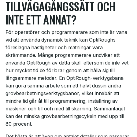
TILLVÄGAGÅNGSSÄTT OCH
INTE ETT ANNAT?
För operatörer och programmerare som inte är vana
vid att använda dynamisk teknik kan OptiRoughs
föreslagna hastigheter och matningar vara
skrämmande. Många programmerare undviker att
använda OptiRough av detta skäl, eftersom de inte vet
hur mycket tid de förlorar genom att hålla sig till
långsammare metoder. En OptiRough-verktygsbana
kan göra samma arbete som ett halvt dussin andra
grovbearbetningsverktygsbanor, vilket innebär att
mindre tid går åt till programmering, inställning av
maskiner och till och med till skärning. Sammantaget
kan det minska grovbearbetningscykeln med upp till
80 procent.
Det bästa är att även om antalet detaljer som passerar