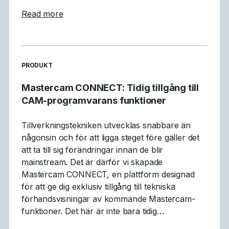
about Vad vi lärde oss: Sammanfattning av
Read more
READ MORE ARTICLES ABOUT
PRODUKT
Mastercam CONNECT: Tidig tillgång till
CAM-programvarans funktioner
Tillverkningstekniken utvecklas snabbare än
någonsin och för att ligga steget före gäller det
att ta till sig förändringar innan de blir
mainstream. Det är därför vi skapade
Mastercam CONNECT, en plattform designad
för att ge dig exklusiv tillgång till tekniska
förhandsvisningar av kommande Mastercam-
funktioner. Det här är inte bara tidig…