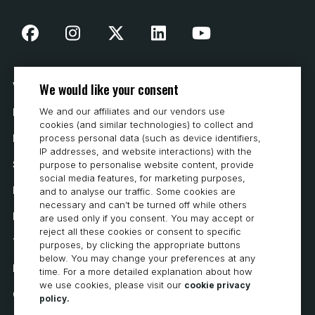
We would like your consent
Vår historia
We and our affiliates and our vendors use
Hur man köper
cookies (and similar technologies) to collect and
Karriär
process personal data (such as device identifiers,
IP addresses, and website interactions) with the
Systemkrav
purpose to personalise website content, provide
social media features, for marketing purposes,
Integritet
and to analyse our traffic. Some cookies are
necessary and can’t be turned off while others
Integritetspolicy
are used only if you consent. You may accept or
reject all these cookies or consent to specific
Tillgänglighetsutlåtande
purposes, by clicking the appropriate buttons
below. You may change your preferences at any
Policy för cookies
time. For a more detailed explanation about how
we use cookies, please visit our
cookie privacy
Cookie Preferences
policy.