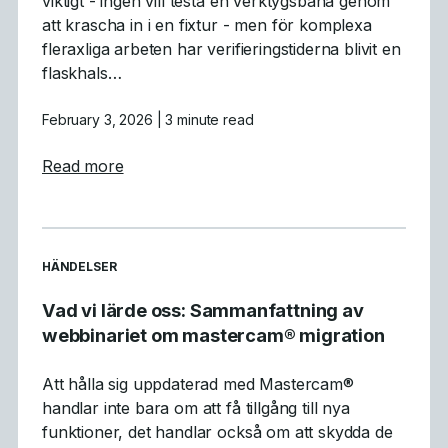
viktigt - ingen vill testa en verktygsbana genom
att krascha in i en fixtur - men för komplexa
fleraxliga arbeten har verifieringstiderna blivit en
flaskhals…
February 3, 2026
| 3 minute read
about Varför GPU-simulering är ett genomb
Read more
READ MORE ARTICLES ABOUT
HÄNDELSER
Vad vi lärde oss: Sammanfattning av
webbinariet om mastercam® migration
Att hålla sig uppdaterad med Mastercam®
handlar inte bara om att få tillgång till nya
funktioner, det handlar också om att skydda de