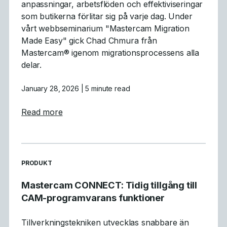
anpassningar, arbetsflöden och effektiviseringar
som butikerna förlitar sig på varje dag. Under
vårt webbseminarium "Mastercam Migration
Made Easy" gick Chad Chmura från
Mastercam® igenom migrationsprocessens alla
delar.
January 28, 2026
| 5 minute read
about Vad vi lärde oss: Sammanfattning av
Read more
READ MORE ARTICLES ABOUT
PRODUKT
Mastercam CONNECT: Tidig tillgång till
CAM-programvarans funktioner
Tillverkningstekniken utvecklas snabbare än