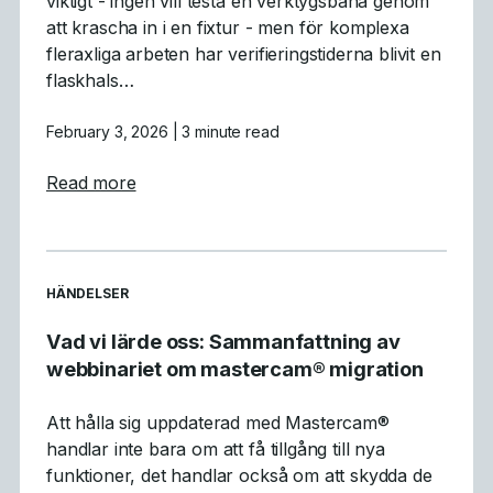
viktigt - ingen vill testa en verktygsbana genom
att krascha in i en fixtur - men för komplexa
fleraxliga arbeten har verifieringstiderna blivit en
flaskhals…
February 3, 2026
| 3 minute read
about Varför GPU-simulering är ett genomb
Read more
READ MORE ARTICLES ABOUT
HÄNDELSER
Vad vi lärde oss: Sammanfattning av
webbinariet om mastercam® migration
Att hålla sig uppdaterad med Mastercam®
handlar inte bara om att få tillgång till nya
funktioner, det handlar också om att skydda de