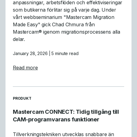
anpassningar, arbetsflöden och effektiviseringar
som butikerna förlitar sig på varje dag. Under
vårt webbseminarium "Mastercam Migration
Made Easy" gick Chad Chmura från
Mastercam® igenom migrationsprocessens alla
delar.
January 28, 2026
| 5 minute read
about Vad vi lärde oss: Sammanfattning av
Read more
READ MORE ARTICLES ABOUT
PRODUKT
Mastercam CONNECT: Tidig tillgång till
CAM-programvarans funktioner
Tillverkningstekniken utvecklas snabbare än