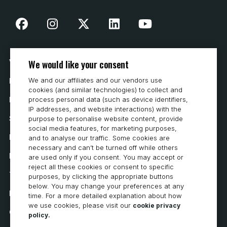
We would like your consent
Vår historia
We and our affiliates and our vendors use
Hur man köper
cookies (and similar technologies) to collect and
Karriär
process personal data (such as device identifiers,
IP addresses, and website interactions) with the
Systemkrav
purpose to personalise website content, provide
social media features, for marketing purposes,
Integritet
and to analyse our traffic. Some cookies are
necessary and can’t be turned off while others
Integritetspolicy
are used only if you consent. You may accept or
reject all these cookies or consent to specific
Tillgänglighetsutlåtande
purposes, by clicking the appropriate buttons
below. You may change your preferences at any
Policy för cookies
time. For a more detailed explanation about how
we use cookies, please visit our
cookie privacy
Cookie Preferences
policy.