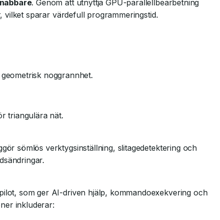
snabbare
. Genom att utnyttja GPU-parallellbearbetning
r, vilket sparar värdefull programmeringstid.
e geometrisk noggrannhet.
r triangulära nät.
ggör sömlös verktygsinställning, slitagedetektering och
dsändringar.
opilot, som ger AI-driven hjälp, kommandoexekvering och
oner inkluderar: