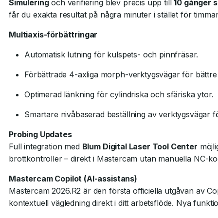
Simulering
och verifiering blev precis upp till
10 gånger 
får du exakta resultat på några minuter i stället för timma
Multiaxis-förbättringar
Automatisk lutning för kulspets- och pinnfräsar.
Förbättrade 4-axliga morph-verktygsvägar för bättr
Optimerad länkning för cylindriska och sfäriska ytor.
Smartare nivåbaserad beställning av verktygsvägar fö
Probing Updates
Full integration med
Blum Digital Laser Tool Center
möjli
brottkontroller – direkt i Mastercam utan manuella NC-ko
Mastercam Copilot (AI-assistans)
Mastercam 2026.R2 är den första officiella utgåvan av C
kontextuell vägledning direkt i ditt arbetsflöde. Nya funkti