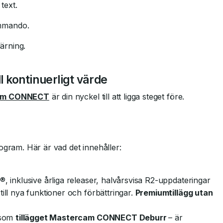
text.
mmando.
ärning.
 kontinuerligt värde
am CONNECT
är din nyckel till att ligga steget före.
ram. Här är vad det innehåller:
, inklusive årliga releaser, halvårsvisa R2-uppdateringar
ill nya funktioner och förbättringar.
Premiumtillägg utan
 som
tillägget Mastercam CONNECT Deburr
– är