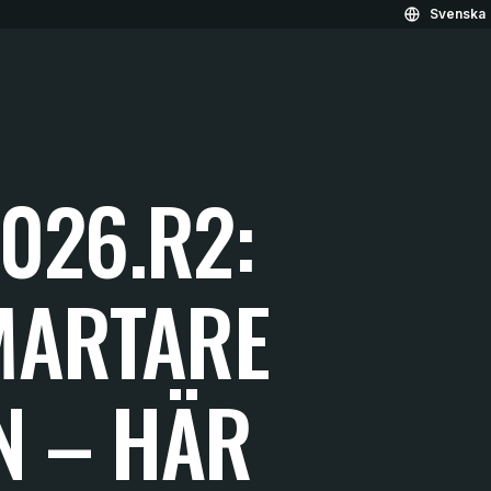
Svenska
026.R2:
MARTARE
N – HÄR