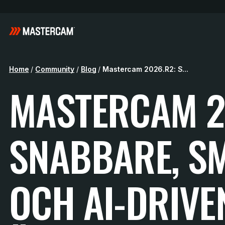
Home
/
Community
/
Blog
/
Mastercam 2026.R2: S...
MASTERCAM 2
SNABBARE, S
OCH AI-DRIVE