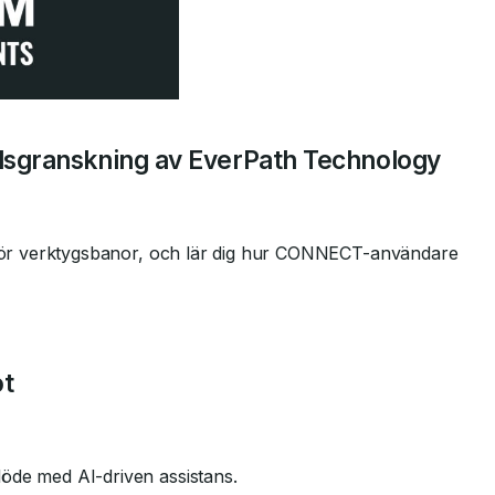
dsgranskning av EverPath Technology
m för verktygsbanor, och lär dig hur CONNECT-användare
t
öde med AI-driven assistans.