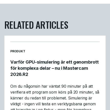
RELATED ARTICLES
READ MORE ARTICLES ABOUT
PRODUKT
Varför GPU-simulering är ett genombrott
för komplexa delar – nu i Mastercam
2026.R2
Om du någonsin har väntat 90 minuter på att
verifiera ett program som körs på 20 minuter, så
känner du redan till problemet. Simulering är
viktigt - ingen vill testa en verktygsbana genom
att krascha in i en fixtur - men för komplexa