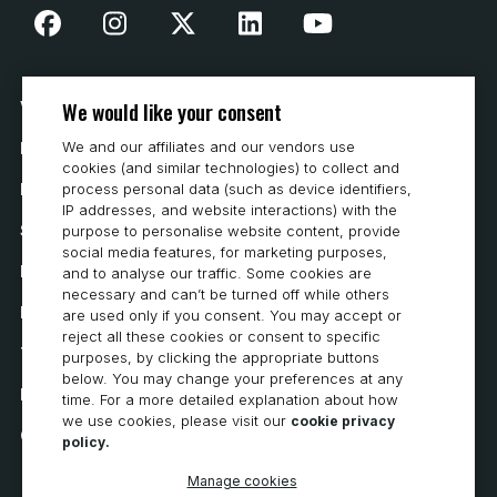
We would like your consent
Vår historia
We and our affiliates and our vendors use
Hur man köper
cookies (and similar technologies) to collect and
Karriär
process personal data (such as device identifiers,
IP addresses, and website interactions) with the
Systemkrav
purpose to personalise website content, provide
social media features, for marketing purposes,
Integritet
and to analyse our traffic. Some cookies are
necessary and can’t be turned off while others
Integritetspolicy
are used only if you consent. You may accept or
reject all these cookies or consent to specific
Tillgänglighetsutlåtande
purposes, by clicking the appropriate buttons
below. You may change your preferences at any
Policy för cookies
time. For a more detailed explanation about how
we use cookies, please visit our
cookie privacy
Cookie Preferences
policy.
Manage cookies