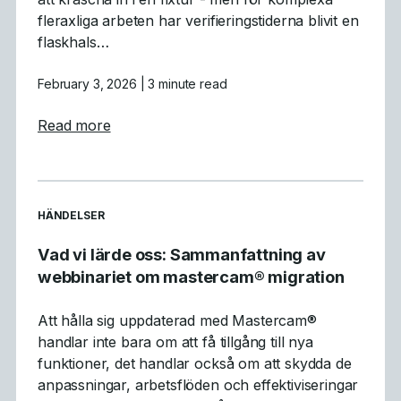
fleraxliga arbeten har verifieringstiderna blivit en
flaskhals…
February 3, 2026
| 3 minute read
about Varför GPU-simulering är ett genomb
Read more
READ MORE ARTICLES ABOUT
HÄNDELSER
Vad vi lärde oss: Sammanfattning av
webbinariet om mastercam® migration
Att hålla sig uppdaterad med Mastercam®
handlar inte bara om att få tillgång till nya
funktioner, det handlar också om att skydda de
anpassningar, arbetsflöden och effektiviseringar