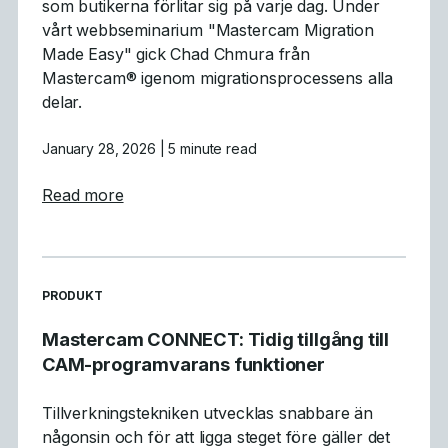
som butikerna förlitar sig på varje dag. Under
vårt webbseminarium "Mastercam Migration
Made Easy" gick Chad Chmura från
Mastercam® igenom migrationsprocessens alla
delar.
January 28, 2026
| 5 minute read
about Vad vi lärde oss: Sammanfattning av
Read more
READ MORE ARTICLES ABOUT
PRODUKT
Mastercam CONNECT: Tidig tillgång till
CAM-programvarans funktioner
Tillverkningstekniken utvecklas snabbare än
någonsin och för att ligga steget före gäller det