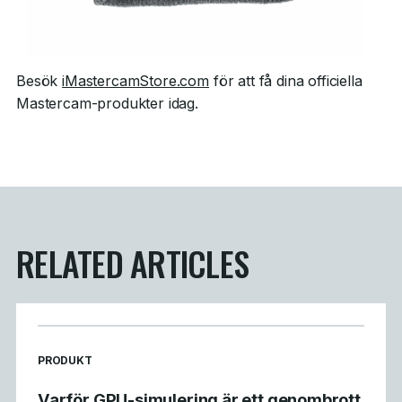
Besök
iMastercamStore.com
för att få dina officiella
Mastercam-produkter idag.
RELATED ARTICLES
READ MORE ARTICLES ABOUT
PRODUKT
Varför GPU-simulering är ett genombrott