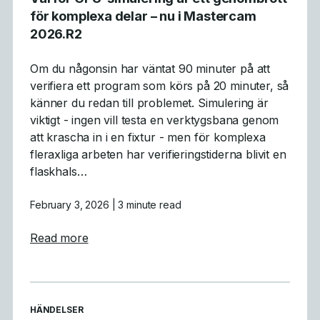
för komplexa delar – nu i Mastercam
2026.R2
Om du någonsin har väntat 90 minuter på att
verifiera ett program som körs på 20 minuter, så
känner du redan till problemet. Simulering är
viktigt - ingen vill testa en verktygsbana genom
att krascha in i en fixtur - men för komplexa
fleraxliga arbeten har verifieringstiderna blivit en
flaskhals…
February 3, 2026
| 3 minute read
about Varför GPU-simulering är ett genomb
Read more
READ MORE ARTICLES ABOUT
HÄNDELSER