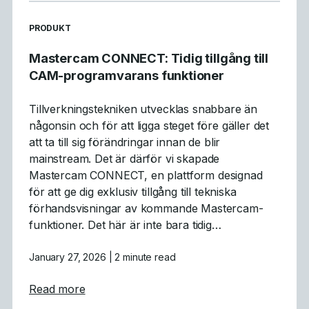
READ MORE ARTICLES ABOUT
PRODUKT
Mastercam CONNECT: Tidig tillgång till
CAM-programvarans funktioner
Tillverkningstekniken utvecklas snabbare än
någonsin och för att ligga steget före gäller det
att ta till sig förändringar innan de blir
mainstream. Det är därför vi skapade
Mastercam CONNECT, en plattform designad
för att ge dig exklusiv tillgång till tekniska
förhandsvisningar av kommande Mastercam-
funktioner. Det här är inte bara tidig…
January 27, 2026
| 2 minute read
about Mastercam CONNECT: Tidig tillgång 
Read more