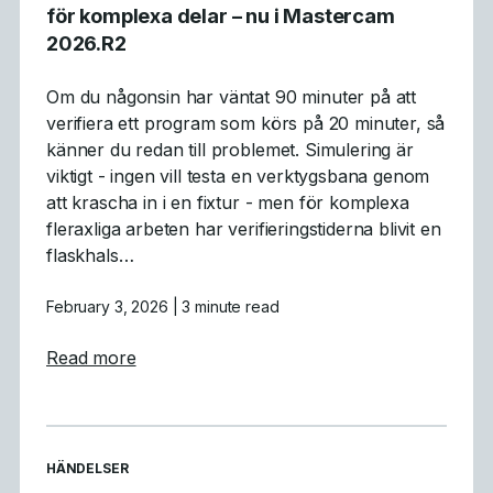
för komplexa delar – nu i Mastercam
2026.R2
Om du någonsin har väntat 90 minuter på att
verifiera ett program som körs på 20 minuter, så
känner du redan till problemet. Simulering är
viktigt - ingen vill testa en verktygsbana genom
att krascha in i en fixtur - men för komplexa
fleraxliga arbeten har verifieringstiderna blivit en
flaskhals…
February 3, 2026
| 3 minute read
about Varför GPU-simulering är ett genomb
Read more
READ MORE ARTICLES ABOUT
HÄNDELSER