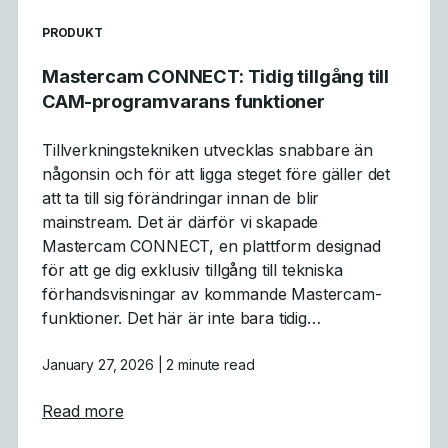
READ MORE ARTICLES ABOUT
PRODUKT
Mastercam CONNECT: Tidig tillgång till
CAM-programvarans funktioner
Tillverkningstekniken utvecklas snabbare än
någonsin och för att ligga steget före gäller det
att ta till sig förändringar innan de blir
mainstream. Det är därför vi skapade
Mastercam CONNECT, en plattform designad
för att ge dig exklusiv tillgång till tekniska
förhandsvisningar av kommande Mastercam-
funktioner. Det här är inte bara tidig…
January 27, 2026
| 2 minute read
about Mastercam CONNECT: Tidig tillgång 
Read more