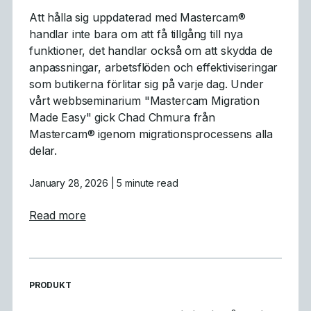
Att hålla sig uppdaterad med Mastercam®
handlar inte bara om att få tillgång till nya
funktioner, det handlar också om att skydda de
anpassningar, arbetsflöden och effektiviseringar
som butikerna förlitar sig på varje dag. Under
vårt webbseminarium "Mastercam Migration
Made Easy" gick Chad Chmura från
Mastercam® igenom migrationsprocessens alla
delar.
January 28, 2026
| 5 minute read
about Vad vi lärde oss: Sammanfattning av
Read more
READ MORE ARTICLES ABOUT
PRODUKT