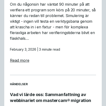
Om du någonsin har väntat 90 minuter på att
verifiera ett program som körs på 20 minuter, så
känner du redan till problemet. Simulering är
viktigt - ingen vill testa en verktygsbana genom
att krascha in i en fixtur - men för komplexa
fleraxliga arbeten har verifieringstiderna blivit en
flaskhals…
February 3, 2026
| 3 minute read
about Varför GPU-simulering är ett genomb
Read more
READ MORE ARTICLES ABOUT
HÄNDELSER
Vad vi lärde oss: Sammanfattning av
webbinariet om mastercam® migration