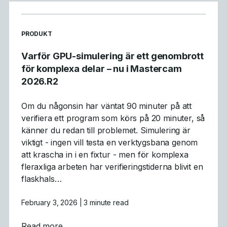
READ MORE ARTICLES ABOUT
PRODUKT
Varför GPU-simulering är ett genombrott
för komplexa delar – nu i Mastercam
2026.R2
Om du någonsin har väntat 90 minuter på att
verifiera ett program som körs på 20 minuter, så
känner du redan till problemet. Simulering är
viktigt - ingen vill testa en verktygsbana genom
att krascha in i en fixtur - men för komplexa
fleraxliga arbeten har verifieringstiderna blivit en
flaskhals…
February 3, 2026
| 3 minute read
about Varför GPU-simulering är ett genomb
Read more