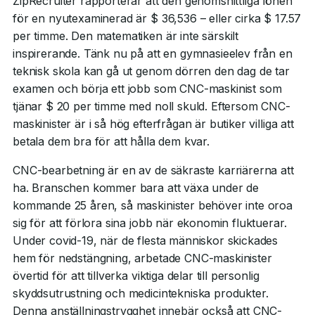
ZipRecruiter rapporterar att den genomsnittliga lönen
för en nyutexaminerad är $ 36,536 – eller cirka $ 17.57
per timme. Den matematiken är inte särskilt
inspirerande. Tänk nu på att en gymnasieelev från en
teknisk skola kan gå ut genom dörren den dag de tar
examen och börja ett jobb som CNC-maskinist som
tjänar $ 20 per timme med noll skuld. Eftersom CNC-
maskinister är i så hög efterfrågan är butiker villiga att
betala dem bra för att hålla dem kvar.
CNC-bearbetning är en av de säkraste karriärerna att
ha. Branschen kommer bara att växa under de
kommande 25 åren, så maskinister behöver inte oroa
sig för att förlora sina jobb när ekonomin fluktuerar.
Under covid-19, när de flesta människor skickades
hem för nedstängning, arbetade CNC-maskinister
övertid för att tillverka viktiga delar till personlig
skyddsutrustning och medicintekniska produkter.
Denna anställningstrygghet innebär också att CNC-