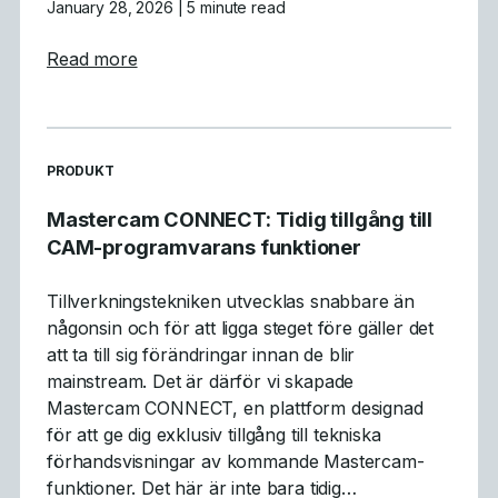
January 28, 2026
| 5 minute read
about Vad vi lärde oss: Sammanfattning av
Read more
READ MORE ARTICLES ABOUT
PRODUKT
Mastercam CONNECT: Tidig tillgång till
CAM-programvarans funktioner
Tillverkningstekniken utvecklas snabbare än
någonsin och för att ligga steget före gäller det
att ta till sig förändringar innan de blir
mainstream. Det är därför vi skapade
Mastercam CONNECT, en plattform designad
för att ge dig exklusiv tillgång till tekniska
förhandsvisningar av kommande Mastercam-
funktioner. Det här är inte bara tidig…