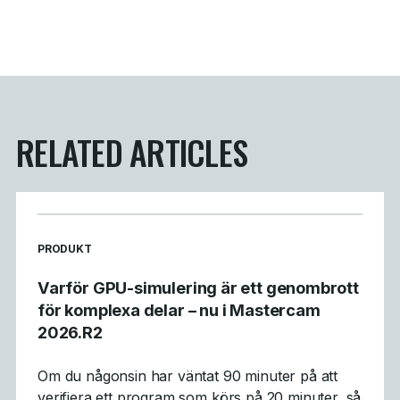
RELATED ARTICLES
READ MORE ARTICLES ABOUT
PRODUKT
Varför GPU-simulering är ett genombrott
för komplexa delar – nu i Mastercam
2026.R2
Om du någonsin har väntat 90 minuter på att
verifiera ett program som körs på 20 minuter, så