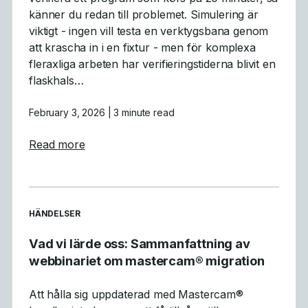
känner du redan till problemet. Simulering är
viktigt - ingen vill testa en verktygsbana genom
att krascha in i en fixtur - men för komplexa
fleraxliga arbeten har verifieringstiderna blivit en
flaskhals…
February 3, 2026
| 3 minute read
about Varför GPU-simulering är ett genomb
Read more
READ MORE ARTICLES ABOUT
HÄNDELSER
Vad vi lärde oss: Sammanfattning av
webbinariet om mastercam® migration
Att hålla sig uppdaterad med Mastercam®