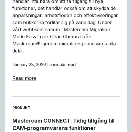
handlar inte bara om att få tillgång till nya
funktioner, det handlar också om att skydda de
anpassningar, arbetsflöden och effektiviseringar
som butikerna förlitar sig på varje dag. Under
vårt webbseminarium "Mastercam Migration
Made Easy" gick Chad Chmura från
Mastercam® igenom migrationsprocessens alla
delar.
January 28, 2026
| 5 minute read
about Vad vi lärde oss: Sammanfattning av
Read more
READ MORE ARTICLES ABOUT
PRODUKT
Mastercam CONNECT: Tidig tillgång till
CAM-programvarans funktioner