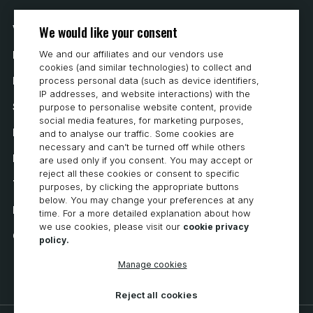
We would like your consent
Vår historia
We and our affiliates and our vendors use
Hur man köper
cookies (and similar technologies) to collect and
Karriär
process personal data (such as device identifiers,
IP addresses, and website interactions) with the
Systemkrav
purpose to personalise website content, provide
social media features, for marketing purposes,
Integritet
and to analyse our traffic. Some cookies are
necessary and can’t be turned off while others
Integritetspolicy
are used only if you consent. You may accept or
reject all these cookies or consent to specific
Tillgänglighetsutlåtande
purposes, by clicking the appropriate buttons
below. You may change your preferences at any
Policy för cookies
time. For a more detailed explanation about how
we use cookies, please visit our
cookie privacy
Cookie Preferences
policy.
Manage cookies
Reject all cookies