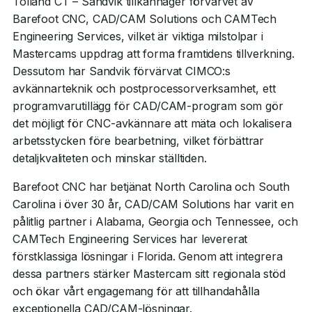
Tolland CT – Sandvik tillkännager förvärvet av
Barefoot CNC, CAD/CAM Solutions och CAMTech
Engineering Services, vilket är viktiga milstolpar i
Mastercams uppdrag att forma framtidens tillverkning.
Dessutom har Sandvik förvärvat CIMCO:s
avkännarteknik och postprocessorverksamhet, ett
programvarutillägg för CAD/CAM-program som gör
det möjligt för CNC-avkännare att mäta och lokalisera
arbetsstycken före bearbetning, vilket förbättrar
detaljkvaliteten och minskar ställtiden.
Barefoot CNC har betjänat North Carolina och South
Carolina i över 30 år, CAD/CAM Solutions har varit en
pålitlig partner i Alabama, Georgia och Tennessee, och
CAMTech Engineering Services har levererat
förstklassiga lösningar i Florida. Genom att integrera
dessa partners stärker Mastercam sitt regionala stöd
och ökar vårt engagemang för att tillhandahålla
exceptionella CAD/CAM-lösningar.