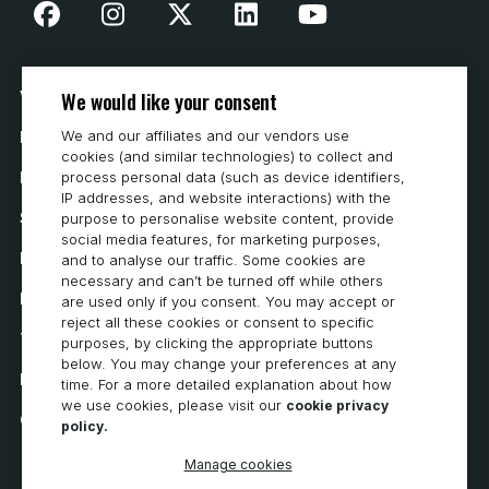
We would like your consent
Vår historia
We and our affiliates and our vendors use
Hur man köper
cookies (and similar technologies) to collect and
Karriär
process personal data (such as device identifiers,
IP addresses, and website interactions) with the
Systemkrav
purpose to personalise website content, provide
social media features, for marketing purposes,
Integritet
and to analyse our traffic. Some cookies are
necessary and can’t be turned off while others
Integritetspolicy
are used only if you consent. You may accept or
reject all these cookies or consent to specific
Tillgänglighetsutlåtande
purposes, by clicking the appropriate buttons
below. You may change your preferences at any
Policy för cookies
time. For a more detailed explanation about how
we use cookies, please visit our
cookie privacy
Cookie Preferences
policy.
Manage cookies