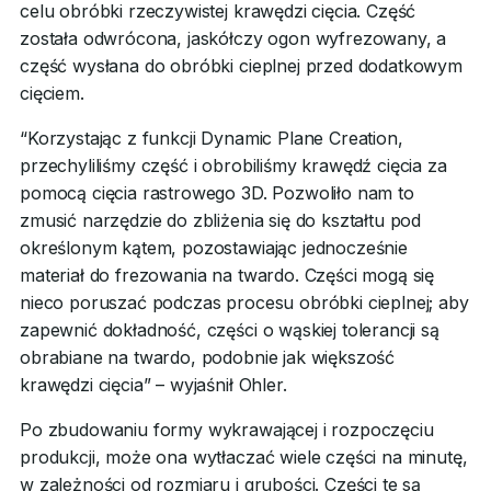
celu obróbki rzeczywistej krawędzi cięcia. Część
została odwrócona, jaskółczy ogon wyfrezowany, a
część wysłana do obróbki cieplnej przed dodatkowym
cięciem.
“Korzystając z funkcji Dynamic Plane Creation,
przechyliliśmy część i obrobiliśmy krawędź cięcia za
pomocą cięcia rastrowego 3D. Pozwoliło nam to
zmusić narzędzie do zbliżenia się do kształtu pod
określonym kątem, pozostawiając jednocześnie
materiał do frezowania na twardo. Części mogą się
nieco poruszać podczas procesu obróbki cieplnej; aby
zapewnić dokładność, części o wąskiej tolerancji są
obrabiane na twardo, podobnie jak większość
krawędzi cięcia” – wyjaśnił Ohler.
Po zbudowaniu formy wykrawającej i rozpoczęciu
produkcji, może ona wytłaczać wiele części na minutę,
w zależności od rozmiaru i grubości. Części te są