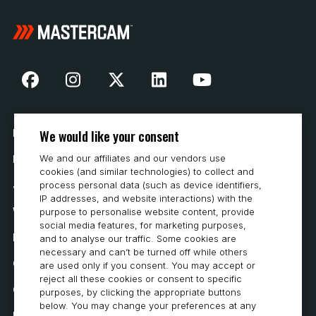
We would like your consent
Nasza historia
We and our affiliates and our vendors use
Kontakt
cookies (and similar technologies) to collect and
Jak kupować
process personal data (such as device identifiers,
IP addresses, and website interactions) with the
Wymagania systemowe
purpose to personalise website content, provide
social media features, for marketing purposes,
Prywatność
and to analyse our traffic. Some cookies are
necessary and can’t be turned off while others
Oświadczenie o ochronie prywatności
are used only if you consent. You may accept or
reject all these cookies or consent to specific
Oświadczenie o dostępności
purposes, by clicking the appropriate buttons
below. You may change your preferences at any
Polityka dotycząca plików cookie