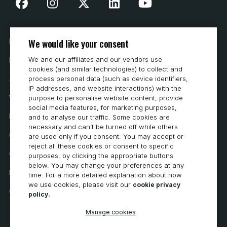
We would like your consent
Nasza historia
We and our affiliates and our vendors use
Kontakt
cookies (and similar technologies) to collect and
process personal data (such as device identifiers,
Jak kupować
IP addresses, and website interactions) with the
Wymagania systemowe
purpose to personalise website content, provide
social media features, for marketing purposes,
Prywatność
and to analyse our traffic. Some cookies are
necessary and can’t be turned off while others
Oświadczenie o ochronie prywatności
are used only if you consent. You may accept or
reject all these cookies or consent to specific
Oświadczenie o dostępności
purposes, by clicking the appropriate buttons
below. You may change your preferences at any
Polityka dotycząca plików cookie
time. For a more detailed explanation about how
we use cookies, please visit our
cookie privacy
Cookie Preferences
policy.
Manage cookies