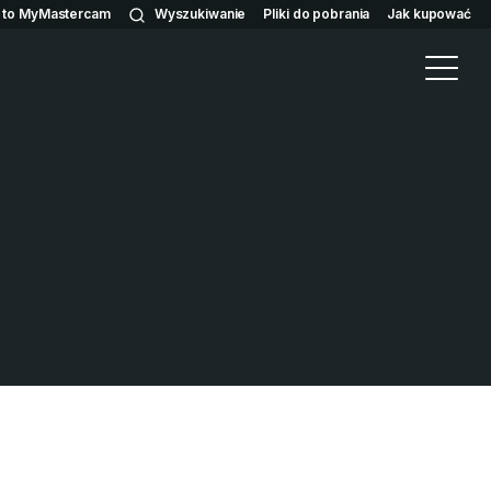
n to MyMastercam
Wyszukiwanie
Pliki do pobrania
Jak kupować