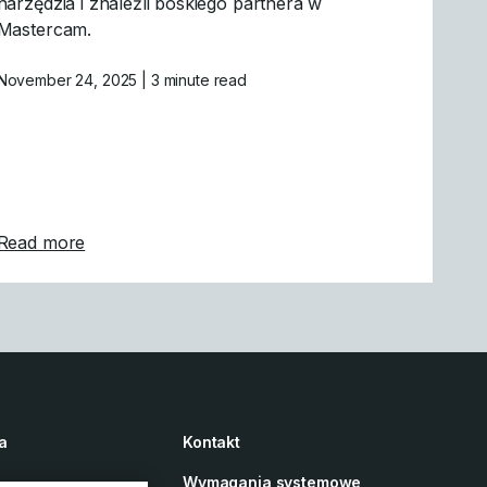
narzędzia i znaleźli boskiego partnera w
Mastercam.
November 24, 2025
| 3 minute read
ma Gund buduje doskonałość w Ameryce Północnej
about Gothic Architecture Powered by Masterca
Read more
a
Kontakt
Wymagania systemowe