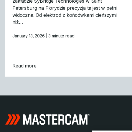
zakładzie SyBridge Technologies w Saint
Petersburg na Florydzie precyzja ta jest w pełni
widoczna. Od elektrod z końcówkami cieńszymi
niż…
January 13, 2026
| 3 minute read
about Precyzyjna produkcja form medycz
Read more