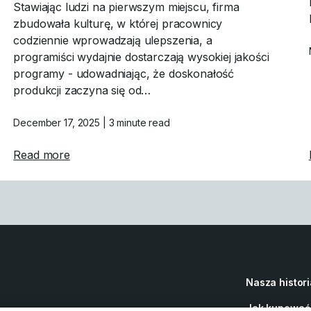
Stawiając ludzi na pierwszym miejscu, firma
zbudowała kulturę, w której pracownicy
codziennie wprowadzają ulepszenia, a
programiści wydajnie dostarczają wysokiej jakości
programy - udowadniając, że doskonałość
produkcji zaczyna się od…
December 17, 2025
| 3 minute read
nych
about Produkcja oparta na ludziach: Jak fir
Read more
Nasza histori
Jak kupować