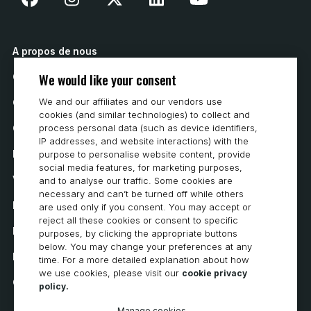
A propos de nous
We would like your consent
Contactez nous
We and our affiliates and our vendors use
Comment acheter
cookies (and similar technologies) to collect and
Carrières
process personal data (such as device identifiers,
IP addresses, and website interactions) with the
Exigences du système
purpose to personalise website content, provide
social media features, for marketing purposes,
Vie privée
and to analyse our traffic. Some cookies are
necessary and can’t be turned off while others
Déclaration de confidentialité
are used only if you consent. You may accept or
reject all these cookies or consent to specific
Déclaration d’accessibilité
purposes, by clicking the appropriate buttons
below. You may change your preferences at any
Politique en matière de cookies
time. For a more detailed explanation about how
we use cookies, please visit our
cookie privacy
Cookie Preferences
policy.
Manage cookies