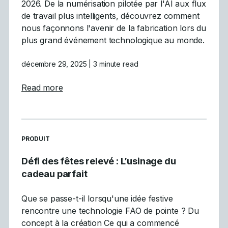
2026. De la numérisation pilotée par l'AI aux flux
de travail plus intelligents, découvrez comment
nous façonnons l'avenir de la fabrication lors du
plus grand événement technologique au monde.
décembre 29, 2025
| 3 minute read
about Mastercam participe à la vitrine inau
Read more
READ MORE ARTICLES ABOUT
PRODUIT
Défi des fêtes relevé : L’usinage du
cadeau parfait
Que se passe-t-il lorsqu'une idée festive
rencontre une technologie FAO de pointe ? Du
concept à la création Ce qui a commencé