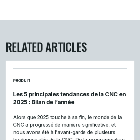
RELATED ARTICLES
READ MORE ARTICLES ABOUT
PRODUIT
Les 5 principales tendances de la CNC en
2025 : Bilan de l’année
Alors que 2025 touche à sa fin, le monde de la
CNC a progressé de manière significative, et
nous avons été à l'avant-garde de plusieurs
tendances clés de la CNC. De la programmation