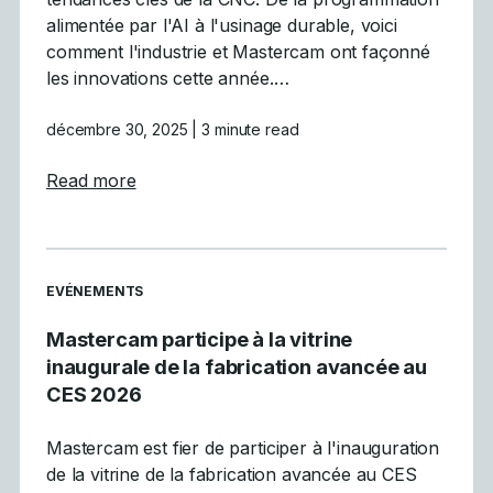
alimentée par l'AI à l'usinage durable, voici
comment l'industrie et Mastercam ont façonné
les innovations cette année.…
décembre 30, 2025
| 3 minute read
about Les 5 principales tendances de la CN
Read more
READ MORE ARTICLES ABOUT
EVÉNEMENTS
Mastercam participe à la vitrine
inaugurale de la fabrication avancée au
CES 2026
Mastercam est fier de participer à l'inauguration
de la vitrine de la fabrication avancée au CES