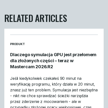
RELATED ARTICLES
READ MORE ARTICLES ABOUT
PRODUKT
Dlaczego symulacja GPU jest przełomem
dla złożonych części – teraz w
Mastercam 2026.R2
Jeśli kiedykolwiek czekałeś 90 minut na
weryfikację programu, który działa w 20 minut,
znasz już ten problem. Symulacja jest niezbędna
- nikt nie chce sprawdzać ścieżki narzędzia
przez zderzenie z mocowaniem - ale w
przypadku złożonej pracy wieloosiowej, czas