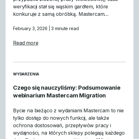
weryfikacji stał się wąskim gardłem, które
konkuruje z samą obróbką. Mastercam…
February 3, 2026
| 3 minute read
about Dlaczego symulacja GPU jest przeło
Read more
READ MORE ARTICLES ABOUT
WYDARZENIA
Czego się nauczyliśmy: Podsumowanie
webinarium Mastercam Migration
Bycie na bieżąco z wydaniami Mastercam to nie
tylko dostęp do nowych funkcji, ale także
ochrona dostosowań, przepływów pracy i
wydajności, na których sklepy polegają każdego