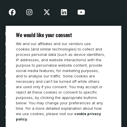
We would like your consent
Nasza historia
We and our affiliates and our vendors use
Kontakt
cookies (and similar technologies) to collect and
Jak kupować
process personal data (such as device identifiers,
IP addresses, and website interactions) with the
Wymagania systemowe
purpose to personalise website content, provide
social media features, for marketing purposes,
Prywatność
and to analyse our traffic. Some cookies are
necessary and can’t be turned off while others
Oświadczenie o ochronie prywatności
are used only if you consent. You may accept or
reject all these cookies or consent to specific
Oświadczenie o dostępności
purposes, by clicking the appropriate buttons
below. You may change your preferences at any
Polityka dotycząca plików cookie
time. For a more detailed explanation about how
we use cookies, please visit our
cookie privacy
Cookie Preferences
policy.