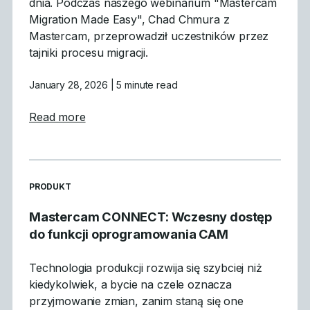
dnia. Podczas naszego webinarium "Mastercam
Migration Made Easy", Chad Chmura z
Mastercam, przeprowadził uczestników przez
tajniki procesu migracji.
January 28, 2026
| 5 minute read
about Czego się nauczyliśmy: Podsumowan
Read more
READ MORE ARTICLES ABOUT
PRODUKT
Mastercam CONNECT: Wczesny dostęp
do funkcji oprogramowania CAM
Technologia produkcji rozwija się szybciej niż
kiedykolwiek, a bycie na czele oznacza
przyjmowanie zmian, zanim staną się one