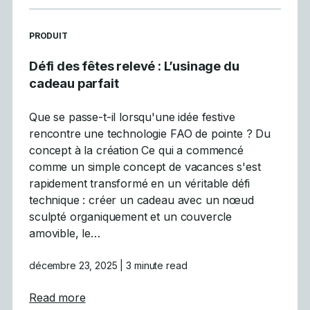
READ MORE ARTICLES ABOUT
PRODUIT
Défi des fêtes relevé : L’usinage du
cadeau parfait
Que se passe-t-il lorsqu'une idée festive
rencontre une technologie FAO de pointe ? Du
concept à la création Ce qui a commencé
comme un simple concept de vacances s'est
rapidement transformé en un véritable défi
technique : créer un cadeau avec un nœud
sculpté organiquement et un couvercle
amovible, le…
décembre 23, 2025
| 3 minute read
about Défi des fêtes relevé : L&rsquo;usina
Read more