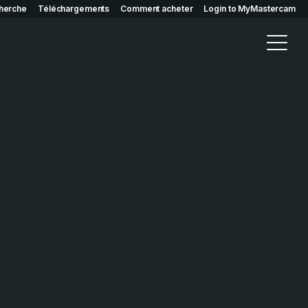
herche
Téléchargements
Comment acheter
Login to MyMastercam