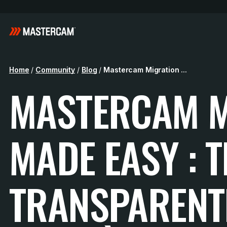
Home
/
Community
/
Blog
/
Mastercam Migration ...
MASTERCAM M
MADE EASY : 
TRANSPARENT