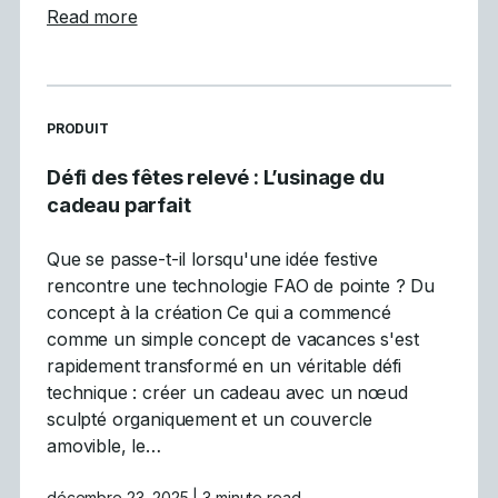
about Mastercam participe à la vitrine inau
Read more
READ MORE ARTICLES ABOUT
PRODUIT
Défi des fêtes relevé : L’usinage du
cadeau parfait
Que se passe-t-il lorsqu'une idée festive
rencontre une technologie FAO de pointe ? Du
concept à la création Ce qui a commencé
comme un simple concept de vacances s'est
rapidement transformé en un véritable défi
technique : créer un cadeau avec un nœud
sculpté organiquement et un couvercle
amovible, le…
décembre 23, 2025
| 3 minute read