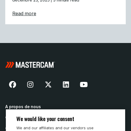
about Défi des fêtes relevé : L&rsquo;usina
Read more
A propos de nous
We would like your consent
Contactez nous
We and our affiliates and our vendors use
Comment acheter