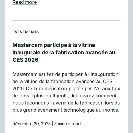
about Les 5 principales tendances de la CN
Read more
READ MORE ARTICLES ABOUT
EVÉNEMENTS
Mastercam participe à la vitrine
inaugurale de la fabrication avancée au
CES 2026
Mastercam est fier de participer à l'inauguration
de la vitrine de la fabrication avancée au CES
2026. De la numérisation pilotée par l'AI aux flux
de travail plus intelligents, découvrez comment
nous façonnons l'avenir de la fabrication lors du
plus grand événement technologique au monde.
décembre 29, 2025
| 3 minute read