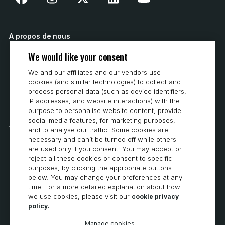
A propos de nous
We would like your consent
Contactez nous
We and our affiliates and our vendors use
Comment acheter
cookies (and similar technologies) to collect and
Carrières
process personal data (such as device identifiers,
IP addresses, and website interactions) with the
Exigences du système
purpose to personalise website content, provide
social media features, for marketing purposes,
Vie privée
and to analyse our traffic. Some cookies are
necessary and can’t be turned off while others
Déclaration de confidentialité
are used only if you consent. You may accept or
reject all these cookies or consent to specific
Déclaration d’accessibilité
purposes, by clicking the appropriate buttons
below. You may change your preferences at any
Politique en matière de cookies
time. For a more detailed explanation about how
we use cookies, please visit our
cookie privacy
Cookie Preferences
policy.
Manage cookies