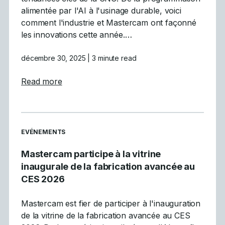
alimentée par l'AI à l'usinage durable, voici
comment l'industrie et Mastercam ont façonné
les innovations cette année.…
décembre 30, 2025
| 3 minute read
about Les 5 principales tendances de la CN
Read more
READ MORE ARTICLES ABOUT
EVÉNEMENTS
Mastercam participe à la vitrine
inaugurale de la fabrication avancée au
CES 2026
Mastercam est fier de participer à l'inauguration
de la vitrine de la fabrication avancée au CES