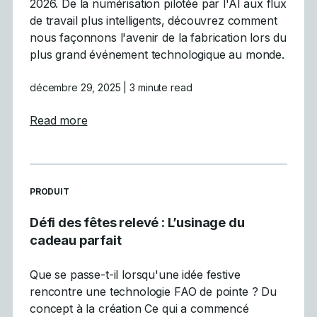
2026. De la numérisation pilotée par l'AI aux flux
de travail plus intelligents, découvrez comment
nous façonnons l'avenir de la fabrication lors du
plus grand événement technologique au monde.
décembre 29, 2025
| 3 minute read
about Mastercam participe à la vitrine inau
Read more
READ MORE ARTICLES ABOUT
PRODUIT
Défi des fêtes relevé : L’usinage du
cadeau parfait
Que se passe-t-il lorsqu'une idée festive
rencontre une technologie FAO de pointe ? Du
concept à la création Ce qui a commencé