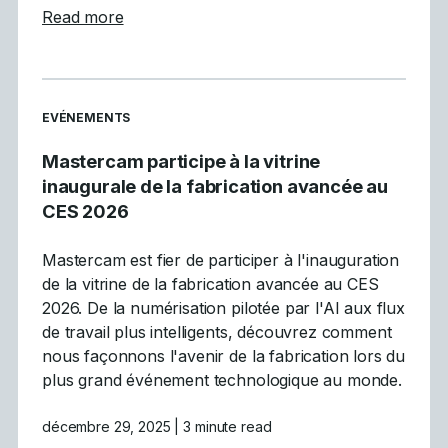
about Les 5 principales tendances de la CN
Read more
READ MORE ARTICLES ABOUT
EVÉNEMENTS
Mastercam participe à la vitrine
inaugurale de la fabrication avancée au
CES 2026
Mastercam est fier de participer à l'inauguration
de la vitrine de la fabrication avancée au CES
2026. De la numérisation pilotée par l'AI aux flux
de travail plus intelligents, découvrez comment
nous façonnons l'avenir de la fabrication lors du
plus grand événement technologique au monde.
décembre 29, 2025
| 3 minute read