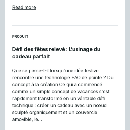
about Mastercam participe à la vitrine inau
Read more
READ MORE ARTICLES ABOUT
PRODUIT
Défi des fêtes relevé : L’usinage du
cadeau parfait
Que se passe-t-il lorsqu'une idée festive
rencontre une technologie FAO de pointe ? Du
concept à la création Ce qui a commencé
comme un simple concept de vacances s'est
rapidement transformé en un véritable défi
technique : créer un cadeau avec un nœud
sculpté organiquement et un couvercle
amovible, le…