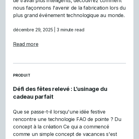
de travail plus intelligents, découvrez comment
nous façonnons l'avenir de la fabrication lors du
plus grand événement technologique au monde.
décembre 29, 2025
| 3 minute read
about Mastercam participe à la vitrine inau
Read more
READ MORE ARTICLES ABOUT
PRODUIT
Défi des fêtes relevé : L’usinage du
cadeau parfait
Que se passe-t-il lorsqu'une idée festive
rencontre une technologie FAO de pointe ? Du
concept à la création Ce qui a commencé
comme un simple concept de vacances s'est