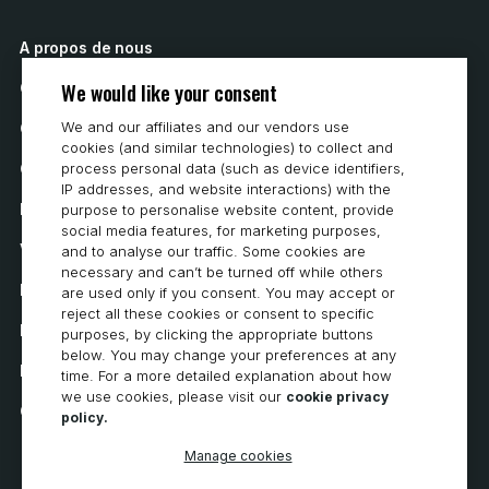
A propos de nous
We would like your consent
Contactez nous
We and our affiliates and our vendors use
Comment acheter
cookies (and similar technologies) to collect and
Carrières
process personal data (such as device identifiers,
IP addresses, and website interactions) with the
Exigences du système
purpose to personalise website content, provide
social media features, for marketing purposes,
Vie privée
and to analyse our traffic. Some cookies are
necessary and can’t be turned off while others
Déclaration de confidentialité
are used only if you consent. You may accept or
reject all these cookies or consent to specific
Déclaration d’accessibilité
purposes, by clicking the appropriate buttons
below. You may change your preferences at any
Politique en matière de cookies
time. For a more detailed explanation about how
we use cookies, please visit our
cookie privacy
Cookie Preferences
policy.
Manage cookies