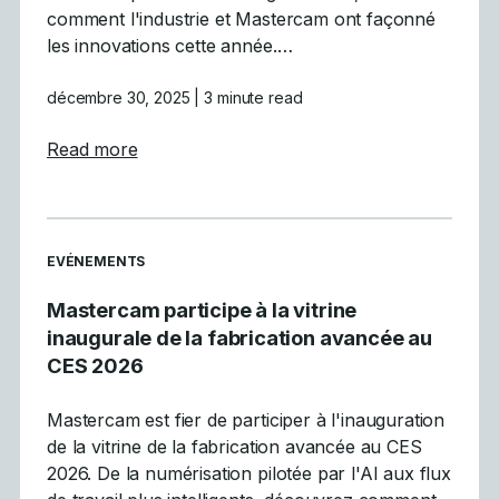
comment l'industrie et Mastercam ont façonné
les innovations cette année.…
décembre 30, 2025
| 3 minute read
about Les 5 principales tendances de la CN
Read more
READ MORE ARTICLES ABOUT
EVÉNEMENTS
Mastercam participe à la vitrine
inaugurale de la fabrication avancée au
CES 2026
Mastercam est fier de participer à l'inauguration
de la vitrine de la fabrication avancée au CES
2026. De la numérisation pilotée par l'AI aux flux