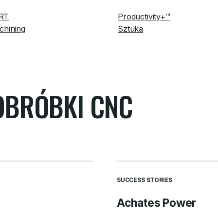
RT
Productivity+™
chining
Sztuka
OBRÓBKI CNC
SUCCESS STORIES
Achates Power