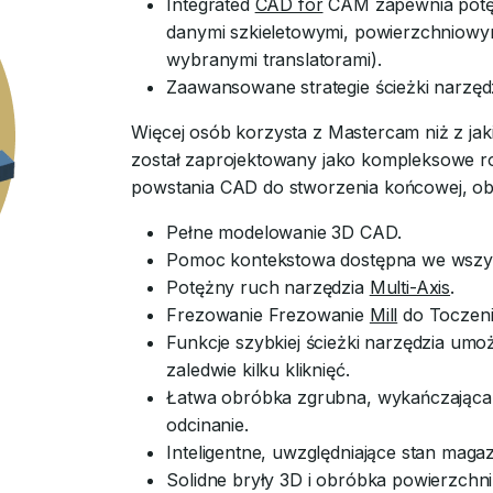
Integrated
CAD for
CAM zapewnia potęż
danymi szkieletowymi, powierzchniowym
wybranymi translatorami).
Zaawansowane strategie ścieżki narzędz
Więcej osób korzysta z Mastercam niż z j
został zaprojektowany jako kompleksowe ro
powstania CAD do stworzenia końcowej, obr
Pełne modelowanie 3D CAD.
Pomoc kontekstowa dostępna we wszys
Potężny ruch narzędzia
Multi-Axis
.
Frezowanie Frezowanie
Mill
do Toczeni
Funkcje szybkiej ścieżki narzędzia u
zaledwie kilku kliknięć.
Łatwa obróbka zgrubna, wykańczająca, 
odcinanie.
Inteligentne, uwzględniające stan maga
Solidne bryły 3D i obróbka powierzchni