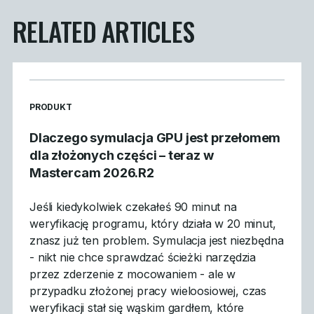
RELATED ARTICLES
READ MORE ARTICLES ABOUT
PRODUKT
Dlaczego symulacja GPU jest przełomem
dla złożonych części – teraz w
Mastercam 2026.R2
Jeśli kiedykolwiek czekałeś 90 minut na
weryfikację programu, który działa w 20 minut,
znasz już ten problem. Symulacja jest niezbędna
- nikt nie chce sprawdzać ścieżki narzędzia
przez zderzenie z mocowaniem - ale w
przypadku złożonej pracy wieloosiowej, czas
weryfikacji stał się wąskim gardłem, które