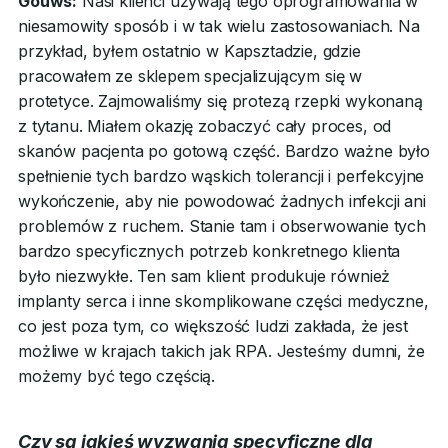
Gouws:
Nasi klienci używają tego oprogramowania w
niesamowity sposób i w tak wielu zastosowaniach. Na
przykład, byłem ostatnio w Kapsztadzie, gdzie
pracowałem ze sklepem specjalizującym się w
protetyce. Zajmowaliśmy się protezą rzepki wykonaną
z tytanu. Miałem okazję zobaczyć cały proces, od
skanów pacjenta po gotową część. Bardzo ważne było
spełnienie tych bardzo wąskich tolerancji i perfekcyjne
wykończenie, aby nie powodować żadnych infekcji ani
problemów z ruchem. Stanie tam i obserwowanie tych
bardzo specyficznych potrzeb konkretnego klienta
było niezwykłe. Ten sam klient produkuje również
implanty serca i inne skomplikowane części medyczne,
co jest poza tym, co większość ludzi zakłada, że jest
możliwe w krajach takich jak RPA. Jesteśmy dumni, że
możemy być tego częścią.
Czy są jakieś wyzwania specyficzne dla