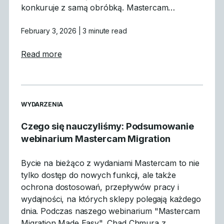
konkuruje z samą obróbką. Mastercam…
February 3, 2026
| 3 minute read
about Dlaczego symulacja GPU jest przeło
Read more
READ MORE ARTICLES ABOUT
WYDARZENIA
Czego się nauczyliśmy: Podsumowanie
webinarium Mastercam Migration
Bycie na bieżąco z wydaniami Mastercam to nie
tylko dostęp do nowych funkcji, ale także
ochrona dostosowań, przepływów pracy i
wydajności, na których sklepy polegają każdego
dnia. Podczas naszego webinarium "Mastercam
Migration Made Easy", Chad Chmura z