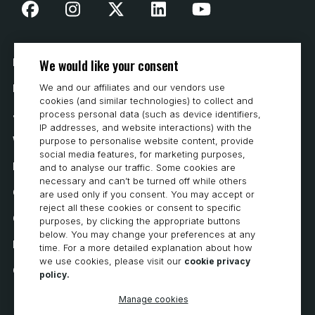
We would like your consent
Nasza historia
We and our affiliates and our vendors use
Kontakt
cookies (and similar technologies) to collect and
Jak kupować
process personal data (such as device identifiers,
IP addresses, and website interactions) with the
Wymagania systemowe
purpose to personalise website content, provide
social media features, for marketing purposes,
Prywatność
and to analyse our traffic. Some cookies are
necessary and can’t be turned off while others
Oświadczenie o ochronie prywatności
are used only if you consent. You may accept or
reject all these cookies or consent to specific
Oświadczenie o dostępności
purposes, by clicking the appropriate buttons
below. You may change your preferences at any
Polityka dotycząca plików cookie
time. For a more detailed explanation about how
we use cookies, please visit our
cookie privacy
Cookie Preferences
policy.
Manage cookies