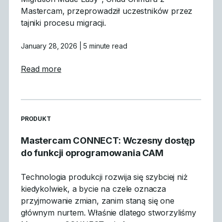
Mastercam, przeprowadził uczestników przez
tajniki procesu migracji.
January 28, 2026
| 5 minute read
about Czego się nauczyliśmy: Podsumowan
Read more
READ MORE ARTICLES ABOUT
PRODUKT
Mastercam CONNECT: Wczesny dostęp
do funkcji oprogramowania CAM
Technologia produkcji rozwija się szybciej niż
kiedykolwiek, a bycie na czele oznacza
przyjmowanie zmian, zanim staną się one
głównym nurtem. Właśnie dlatego stworzyliśmy