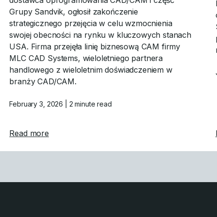
dostawca oprogramowania CAD/CAM i część
Grupy Sandvik, ogłosił zakończenie
strategicznego przejęcia w celu wzmocnienia
swojej obecności na rynku w kluczowych stanach
USA. Firma przejęła linię biznesową CAM firmy
MLC CAD Systems, wieloletniego partnera
handlowego z wieloletnim doświadczeniem w
branży CAD/CAM.
February 3, 2026
| 2 minute read
aną przez GPU symulację i pomoc opartą na sztucznej intel
about Mastercam finalizuje przejęcie bizne
Read more