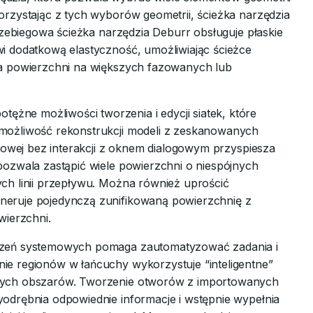
orzystając z tych wyborów geometrii, ścieżka narzędzia
rzebiegowa ścieżka narzędzia Deburr obsługuje płaskie
i dodatkową elastyczność, umożliwiając ścieżce
ia powierzchni na większych fazowanych lub
żne możliwości tworzenia i edycji siatek, które
możliwość rekonstrukcji modeli z zeskanowanych
etowej bez interakcji z oknem dialogowym przyspiesza
pozwala zastąpić wiele powierzchni o niespójnych
ch linii przepływu. Można również uprościć
neruje pojedynczą zunifikowaną powierzchnię z
ierzchni.
zeń systemowych pomaga zautomatyzować zadania i
ie regionów w łańcuchy wykorzystuje “inteligentne”
onych obszarów. Tworzenie otworów z importowanych
odrębnia odpowiednie informacje i wstępnie wypełnia