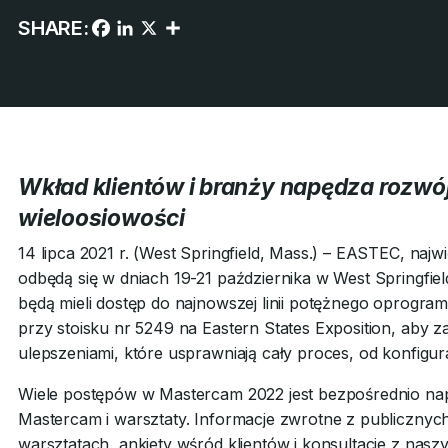
SHARE:
Wkład klientów i branży napędza rozwó
wieloosiowości
14 lipca 2021 r. (West Springfield, Mass.) – EASTEC, na
odbędą się w dniach 19-21 października w West Springfi
będą mieli dostęp do najnowszej linii potężnego oprogr
przy stoisku nr 5249 na Eastern States Exposition, aby z
ulepszeniami, które usprawniają cały proces, od konfigur
Wiele postępów w Mastercam 2022 jest bezpośrednio n
Mastercam i warsztaty. Informacje zwrotne z publicznych
warsztatach, ankiety wśród klientów i konsultacje z nas