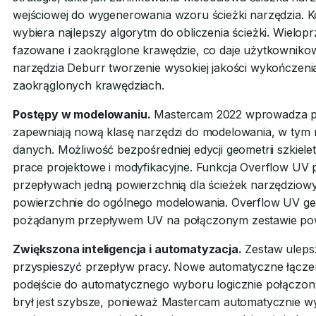
wejściowej do wygenerowania wzoru ścieżki narzędzia. K
wybiera najlepszy algorytm do obliczenia ścieżki. Wielop
fazowane i zaokrąglone krawędzie, co daje użytkownikow
narzędzia Deburr tworzenie wysokiej jakości wykończen
zaokrąglonych krawędziach.
Postępy w modelowaniu.
Mastercam 2022 wprowadza potę
zapewniają nową klasę narzędzi do modelowania, w tym 
danych. Możliwość bezpośredniej edycji geometrii szkiel
prace projektowe i modyfikacyjne. Funkcja Overflow UV 
przepływach jedną powierzchnią dla ścieżek narzędziowy
powierzchnie do ogólnego modelowania. Overflow UV ge
pożądanym przepływem UV na połączonym zestawie pow
Zwiększona inteligencja i automatyzacja.
Zestaw uleps
przyspieszyć przepływ pracy. Nowe automatyczne łączen
podejście do automatycznego wyboru logicznie połącz
brył jest szybsze, ponieważ Mastercam automatycznie wy