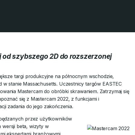
j od szybszego 2D do rozszerzonej
jwiększe targi produkcyjne na północnym wschodzie,
eld w stanie Massachusetts. Uczestnicy targów EASTEC
amowania Mastercam do obróbki skrawaniem. Zatrzymaj się
apoznać się z Mastercam 2022, z funkcjami i
acji zadania do jego zakończenia.
apędzanych przez użytkowników
 wersji beta, wizyty w
zymi ekspertami branżowymi