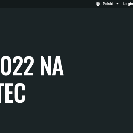
Polski
Logi
022 NA
TEC