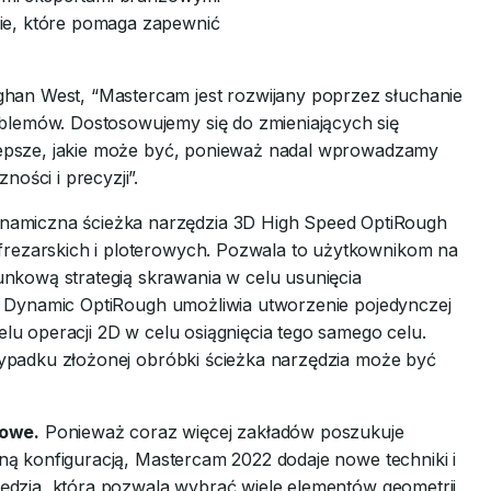
ie, które pomaga zapewnić
han West, “Mastercam jest rozwijany poprzez słuchanie
blemów. Dostosowujemy się do zmieniających się
ajlepsze, jakie może być, ponieważ nadal wprowadzamy
ości i precyzji”.
amiczna ścieżka narzędzia 3D High Speed OptiRough
frezarskich i ploterowych. Pozwala to użytkownikom na
nkową strategią skrawania w celu usunięcia
ść. Dynamic OptiRough umożliwia utworzenie pojedynczej
elu operacji 2D w celu osiągnięcia tego samego celu.
rzypadku złożonej obróbki ścieżka narzędzia może być
iowe.
Ponieważ coraz więcej zakładów poszukuje
edną konfiguracją, Mastercam 2022 dodaje nowe techniki i
rzędzia, która pozwala wybrać wiele elementów geometrii