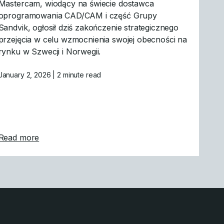
Mastercam, wiodący na świecie dostawca
oprogramowania CAD/CAM i część Grupy
Sandvik, ogłosił dziś zakończenie strategicznego
przejęcia w celu wzmocnienia swojej obecności na
rynku w Szwecji i Norwegii.
January 2, 2026
| 2 minute read
igencji.
su CAM MLC CAD Systems
about Mastercam rozszerza globalny zasięg dzięk
Read more