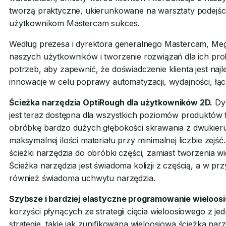
tworzą praktyczne, ukierunkowane na warsztaty podejśc
użytkownikom Mastercam sukces.
Według prezesa i dyrektora generalnego Mastercam, Meg
naszych użytkowników i tworzenie rozwiązań dla ich pro
potrzeb, aby zapewnić, że doświadczenie klienta jest n
innowacje w celu poprawy automatyzacji, wydajności, łączn
Ścieżka narzędzia OptiRough dla użytkowników 2D.
Dyn
jest teraz dostępna dla wszystkich poziomów produktów 
obróbkę bardzo dużych głębokości skrawania z dwukieru
maksymalnej ilości materiału przy minimalnej liczbie zej
ścieżki narzędzia do obróbki części, zamiast tworzenia wi
Ścieżka narzędzia jest świadoma kolizji z częścią, a w p
również świadoma uchwytu narzędzia.
Szybsze i bardziej elastyczne programowanie wieloos
korzyści płynących ze strategii cięcia wieloosiowego z j
strategie, takie jak zunifikowana wieloosiowa ścieżka na