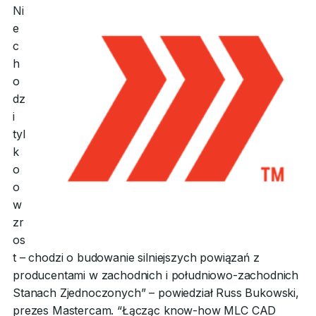
Ni
e
c
h
o
dz
i
tyl
k
o
o
w
zr
os
t – chodzi o budowanie silniejszych powiązań z
producentami w zachodnich i południowo-zachodnich
Stanach Zjednoczonych” – powiedział Russ Bukowski,
prezes Mastercam. “Łącząc know-how MLC CAD