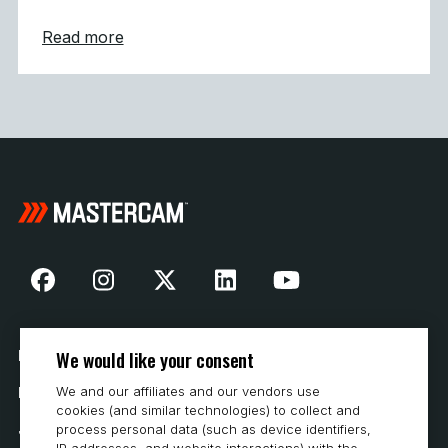
about Mastercam współpracuje z DMG MORI
Read more
We would like your consent
Nasza historia
We and our affiliates and our vendors use
Kontakt
cookies (and similar technologies) to collect and
Jak kupować
process personal data (such as device identifiers,