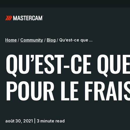
Home
/
Community
/
Blog
/
Qu’est-ce que ...
QU’EST-CE QUE
POUR LE FRAI
août 30, 2021
| 3 minute read