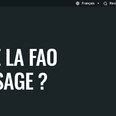
Français
Rec
 LA FAO
SAGE ?