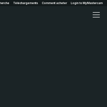
herche
Téléchargements
Comment acheter
Login to MyMastercam