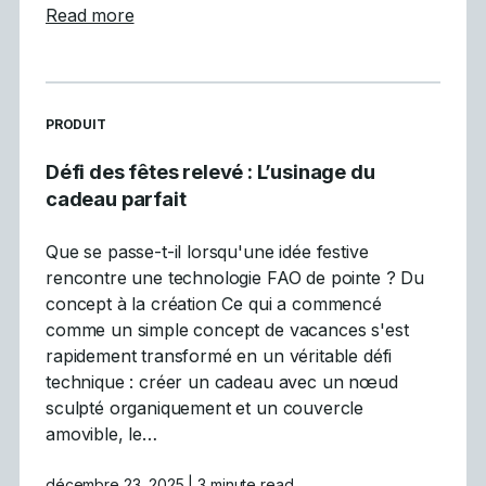
about Mastercam participe à la vitrine inau
Read more
READ MORE ARTICLES ABOUT
PRODUIT
Défi des fêtes relevé : L’usinage du
cadeau parfait
Que se passe-t-il lorsqu'une idée festive
rencontre une technologie FAO de pointe ? Du
concept à la création Ce qui a commencé
comme un simple concept de vacances s'est
rapidement transformé en un véritable défi
technique : créer un cadeau avec un nœud
sculpté organiquement et un couvercle
amovible, le…
décembre 23, 2025
| 3 minute read