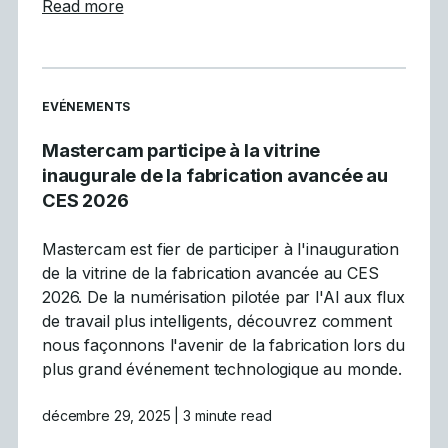
about Les 5 principales tendances de la CN
Read more
READ MORE ARTICLES ABOUT
EVÉNEMENTS
Mastercam participe à la vitrine
inaugurale de la fabrication avancée au
CES 2026
Mastercam est fier de participer à l'inauguration
de la vitrine de la fabrication avancée au CES
2026. De la numérisation pilotée par l'AI aux flux
de travail plus intelligents, découvrez comment
nous façonnons l'avenir de la fabrication lors du
plus grand événement technologique au monde.
décembre 29, 2025
| 3 minute read