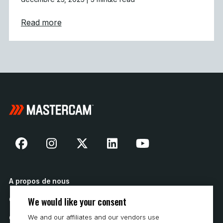
about Défi des fêtes relevé : L&rsquo;usina
Read more
A propos de nous
We would like your consent
Contactez nous
We and our affiliates and our vendors use
Comment acheter